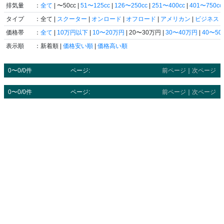
排気量
：
全て
| 〜50cc |
51〜125cc
|
126〜250cc
|
251〜400cc
|
401〜750cc
タイプ
：全て |
スクーター
|
オンロード
|
オフロード
|
アメリカン
|
ビジネス
|
価格帯
：
全て
|
10万円以下
|
10〜20万円
| 20〜30万円 |
30〜40万円
|
40〜5
表示順
：新着順 |
価格安い順
|
価格高い順
0〜0/0件
ページ:
前ページ
｜
次ページ
0〜0/0件
ページ:
前ページ
｜
次ページ