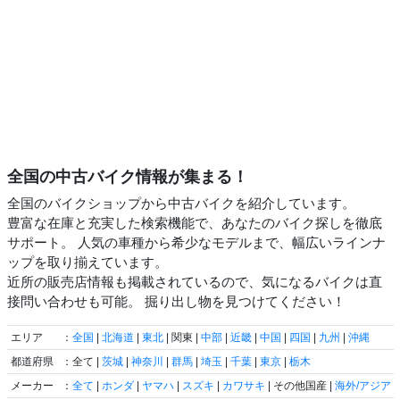
全国の中古バイク情報が集まる！
全国のバイクショップから中古バイクを紹介しています。
豊富な在庫と充実した検索機能で、あなたのバイク探しを徹底
サポート。 人気の車種から希少なモデルまで、幅広いラインナ
ップを取り揃えています。
近所の販売店情報も掲載されているので、気になるバイクは直
接問い合わせも可能。 掘り出し物を見つけてください！
エリア
：
全国
|
北海道
|
東北
| 関東 |
中部
|
近畿
|
中国
|
四国
|
九州
|
沖縄
都道府県
：全て |
茨城
|
神奈川
|
群馬
|
埼玉
|
千葉
|
東京
|
栃木
メーカー
：
全て
|
ホンダ
|
ヤマハ
|
スズキ
|
カワサキ
| その他国産 |
海外/アジア
|