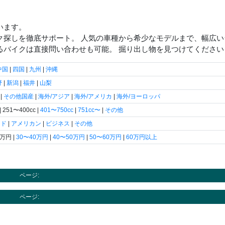
います。
ク探しを徹底サポート。 人気の車種から希少なモデルまで、幅広
るバイクは直接問い合わせも可能。 掘り出し物を見つけてください
中国
|
四国
|
九州
|
沖縄
野
|
新潟
|
福井
|
山梨
|
その他国産
|
海外/アジア
|
海外/アメリカ
|
海外/ヨーロッパ
| 251〜400cc |
401〜750cc
|
751cc〜
|
その他
ード
|
アメリカン
|
ビジネス
|
その他
0万円 |
30〜40万円
|
40〜50万円
|
50〜60万円
|
60万円以上
ページ:
ページ: