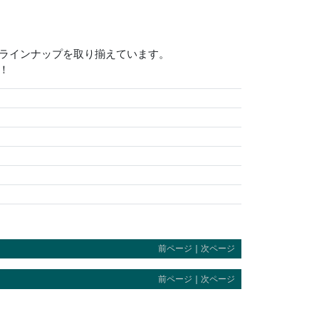
いラインナップを取り揃えています。
！
前ページ
｜
次ページ
前ページ
｜
次ページ