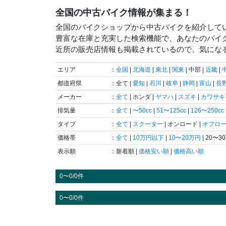
全国の中古バイク情報が集まる！
全国のバイクショップから中古バイクを紹介して
豊富な在庫と充実した検索機能で、あなたのバイ
近所の販売店情報も掲載されているので、気にな
エリア
：
全国
|
北海道
|
東北
|
関東
| 中部 |
近畿
|
都道府県
：全て |
愛知
|
石川
|
岐阜
|
静岡
|
富山
|
長
メーカー
：
全て
| ホンダ |
ヤマハ
|
スズキ
|
カワサキ
排気量
：
全て
|
〜50cc
|
51〜125cc
|
126〜250cc
タイプ
：
全て
|
スクーター
| オンロード |
オフロ
価格帯
：
全て
|
10万円以下
|
10〜20万円
| 20〜3
表示順
：新着順 |
価格安い順
|
価格高い順
0〜0/0件
0〜0/0件