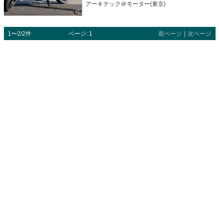
アーキテック＠モーター(東京)
1〜2/2件
ページ: 1
前ページ
｜
次ページ