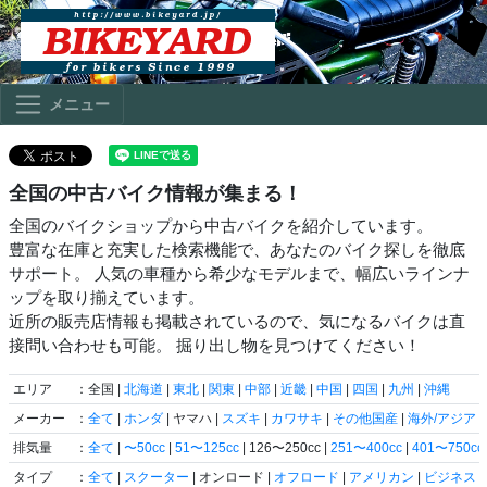
メニュー
全国の中古バイク情報が集まる！
全国のバイクショップから中古バイクを紹介しています。
豊富な在庫と充実した検索機能で、あなたのバイク探しを徹底
サポート。 人気の車種から希少なモデルまで、幅広いラインナ
ップを取り揃えています。
近所の販売店情報も掲載されているので、気になるバイクは直
接問い合わせも可能。 掘り出し物を見つけてください！
エリア
：全国 |
北海道
|
東北
|
関東
|
中部
|
近畿
|
中国
|
四国
|
九州
|
沖縄
メーカー
：
全て
|
ホンダ
| ヤマハ |
スズキ
|
カワサキ
|
その他国産
|
海外/アジア
|
排気量
：
全て
|
〜50cc
|
51〜125cc
| 126〜250cc |
251〜400cc
|
401〜750cc
タイプ
：
全て
|
スクーター
| オンロード |
オフロード
|
アメリカン
|
ビジネス
|