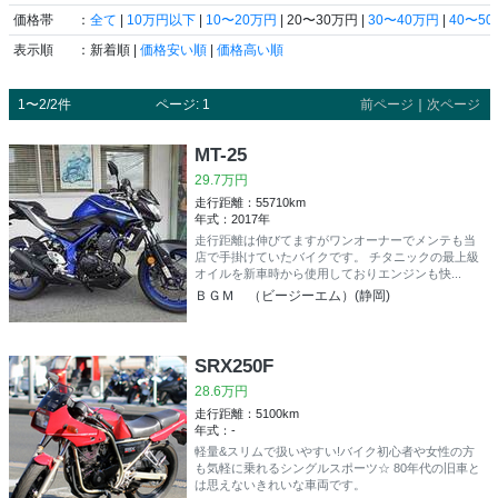
価格帯
：
全て
|
10万円以下
|
10〜20万円
| 20〜30万円 |
30〜40万円
|
40〜5
表示順
：新着順 |
価格安い順
|
価格高い順
1〜2/2件
ページ: 1
前ページ
｜
次ページ
MT-25
29.7万円
走行距離：55710km
年式：2017年
走行距離は伸びてますがワンオーナーでメンテも当
店で手掛けていたバイクです。 チタニックの最上級
オイルを新車時から使用しておりエンジンも快...
ＢＧＭ （ビージーエム）(静岡)
SRX250F
28.6万円
走行距離：5100km
年式：-
軽量&スリムで扱いやすい!バイク初心者や女性の方
も気軽に乗れるシングルスポーツ☆ 80年代の旧車と
は思えないきれいな車両です。