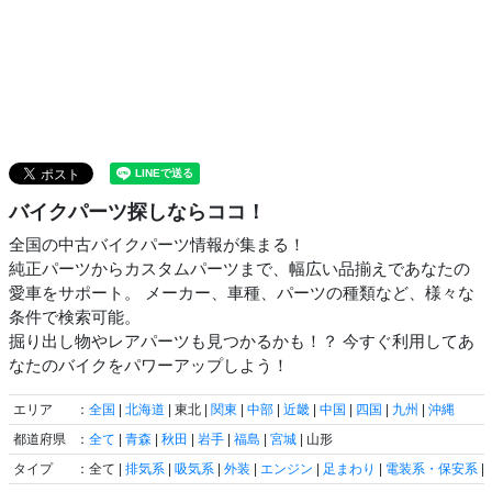
バイクパーツ探しならココ！
全国の中古バイクパーツ情報が集まる！
純正パーツからカスタムパーツまで、幅広い品揃えであなたの
愛車をサポート。 メーカー、車種、パーツの種類など、様々な
条件で検索可能。
掘り出し物やレアパーツも見つかるかも！？ 今すぐ利用してあ
なたのバイクをパワーアップしよう！
エリア
：
全国
|
北海道
| 東北 |
関東
|
中部
|
近畿
|
中国
|
四国
|
九州
|
沖縄
都道府県
：
全て
|
青森
|
秋田
|
岩手
|
福島
|
宮城
| 山形
タイプ
：全て |
排気系
|
吸気系
|
外装
|
エンジン
|
足まわり
|
電装系・保安系
|