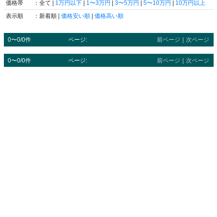
価格帯
：全て |
1万円以下
|
1〜3万円
|
3〜5万円
|
5〜10万円
|
10万円以上
表示順
：新着順 |
価格安い順
|
価格高い順
0〜0/0件
ページ:
前ページ
｜
次ページ
0〜0/0件
ページ:
前ページ
｜
次ページ