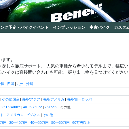
リング予定・バイクイベント
インプレッション
中古バイク
カスタ
います。
ク探しを徹底サポート。 人気の車種から希少なモデルまで、幅広
るバイクは直接問い合わせも可能。 掘り出し物を見つけてください
中国
|
四国
|
九州
|
沖縄
|
その他国産
|
海外/アジア
|
海外/アメリカ
|
海外/ヨーロッパ
|
251〜400cc
|
401〜750cc
|
751cc〜
| その他
ード
|
アメリカン
|
ビジネス
|
その他
0万円
|
30〜40万円
|
40〜50万円
|
50〜60万円
|
60万円以上