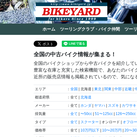
ホーム
ツーリングクラブ・バイク仲間
ツー
全国の中古バイク情報が集まる！
全国のバイクショップから中古バイクを紹介して
豊富な在庫と充実した検索機能で、あなたのバイ
近所の販売店情報も掲載されているので、気にな
エリア
：
全国
| 北海道 |
東北
|
関東
|
中部
|
近畿
|
都道府県
：全て |
北海道
メーカー
：全て |
ホンダ
|
ヤマハ
|
スズキ
|
カワサキ
排気量
：
全て
|
〜50cc
|
51〜125cc
|
126〜250cc
タイプ
：
全て
|
スクーター
| オンロード |
オフロ
価格帯
：全て |
10万円以下
|
10〜20万円
|
20〜3