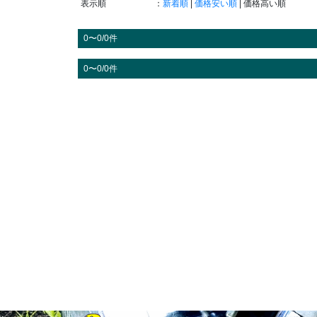
表示順
：
新着順
|
価格安い順
| 価格高い順
0〜0/0件
0〜0/0件