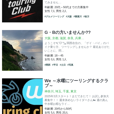
てみません…
年齢層: 20代～50代までの方募集中
女性 7人 男性 2人
#グルメツーリング
#大阪
#寝屋川
#枚方
G・Bの方いませんか??
大阪, 京都, 滋賀, 奈良, 兵庫…
ようこそ٩(ˊᗜˋ*)و 関西在住の、「ゲイ・バイ」のバ
イク乗り方、ツーリングしませんか？ 最近ありがた
いことに、問…
年齢層: 18～45
女性 0人 男性 1人
#関西
#平日
#土日
#写真
We ～水曜にツーリングするクラ
ブ～
神奈川, 埼玉, 千葉, 東京
2025年3月スタート！まだできたて！ お試し参加大
募集中！！ 週末休めないライダーさん🏍 週の真ん
中水曜お暇なライ…
年齢層: 20代から50代
女性 5人 男性 20人