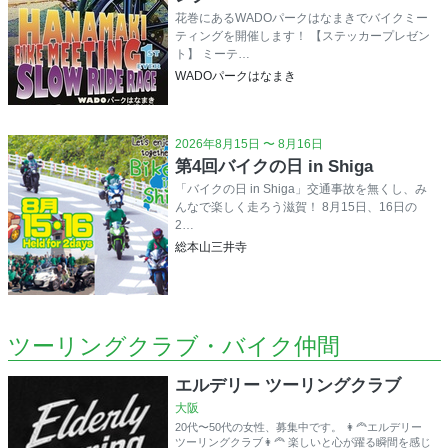
花巻にあるWADOパークはなまきでバイクミー
ティングを開催します！ 【ステッカープレゼン
ト】 ミーテ…
WADOパークはなまき
2026年8月15日 〜 8月16日
第4回バイクの日 in Shiga
「バイクの日 in Shiga」交通事故を無くし、み
んなで楽しく走ろう滋賀！ 8月15日、16日の
2…
総本山三井寺
ツーリングクラブ・バイク仲間
エルデリー ツーリングクラブ
大阪
20代〜50代の女性、募集中です。 👩‍🦰エルデリー
ツーリングクラブ👩‍🦰 楽しいと心が躍る瞬間を感じ