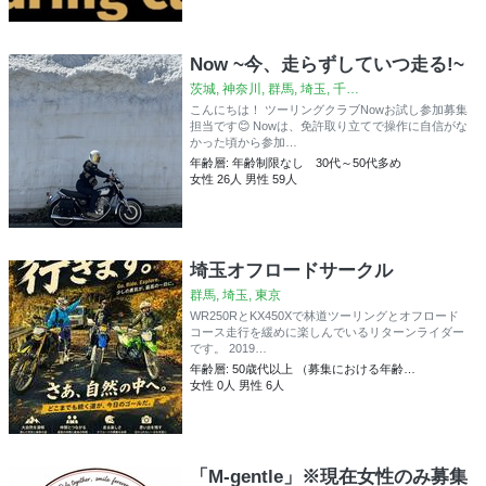
Now ~今、走らずしていつ走る!~
茨城, 神奈川, 群馬, 埼玉, 千…
こんにちは！ ツーリングクラブNowお試し参加募集
担当です😊 Nowは、免許取り立てで操作に自信がな
かった頃から参加…
年齢層: 年齢制限なし 30代～50代多め
女性 26人 男性 59人
埼玉オフロードサークル
群馬, 埼玉, 東京
WR250RとKX450Xで林道ツーリングとオフロード
コース走行を緩めに楽しんでいるリターンライダー
です。 2019…
年齢層: 50歳代以上 （募集における年齢…
女性 0人 男性 6人
「M-gentle」※現在女性のみ募集