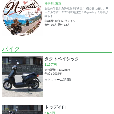
神奈川, 東京
女性の半数が免許取得1年前後！ 初心者に優しいサ
ークルです！ 2025年2月設立「M-gentle」 1周年が
経ちま…
年齢層: 40代•50代メイン
女性 10人 男性 12人
バイク
タクトベイシック
11.6万円
走行距離：11028km
年式：2019年
モトファーム(兵庫)
トゥデイFI
6.6万円