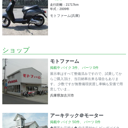
走行距離：21717km
年式：2009年
モトファーム(兵庫)
ショップ
モトファーム
掲載中 バイク 3件、 パーツ 0件
展示車はすべて整備済みですので、試乗してか
らご購入頂け、当日納車出来る場合もありま
す。 少数ですが無整備現状渡し車輌も安価で用
意していま...
兵庫県加古川市
アーキテック＠モーター
掲載中 バイク 50件、 パーツ 0件