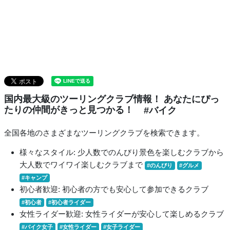
国内最大級のツーリングクラブ情報！ あなたにぴっ
たりの仲間がきっと見つかる！
#バイク
全国各地のさまざまなツーリングクラブを検索できます。
様々なスタイル: 少人数でのんびり景色を楽しむクラブから
大人数でワイワイ楽しむクラブまで
#のんびり
#グルメ
#キャンプ
初心者歓迎: 初心者の方でも安心して参加できるクラブ
#初心者
#初心者ライダー
女性ライダー歓迎: 女性ライダーが安心して楽しめるクラブ
#バイク女子
#女性ライダー
#女子ライダー