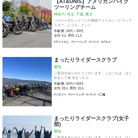
【AT&UNIS】アメリカンバイク
ツーリングチーム
神奈川, 埼玉, 千葉, 東京
ハーレーダビッドソンや国産アメリカン（ドラッグ
スター、レブル、イント…
年齢層: 20代～50代
女性 4人 男性 11人
#アメリカン
#ツーリング
#バイク
#グルメ
まったりライダースクラブ
愛知
ご覧頂きありがとうございます。こんにちは、はじ
めまして😃 当まったり…
年齢層: 20代〜50代
女性 28人 男性 18人
#ソロツー
#ツーリング
#バイク
#二輪
まったりライダースクラブ(女子
部)
愛知
ご覧頂きありがとうございます。こんにちは、はじ