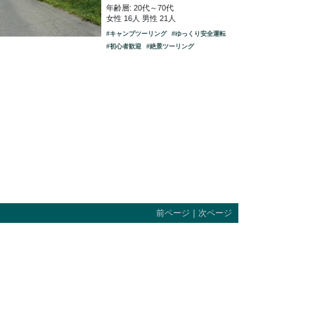
年齢層: 20代～70代
女性 16人 男性 21人
#キャンプツーリング
#ゆっくり安全運転
#初心者歓迎
#絶景ツーリング
前ページ
｜
次ページ