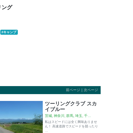
リング
#キャンプ
前ページ
｜
次ページ
ツーリングクラブ スカ
イブルー
茨城, 神奈川, 群馬, 埼玉, 千…
私はスピードには全く興味ありませ
ん！ 高速道路でスピードを競ったり
…