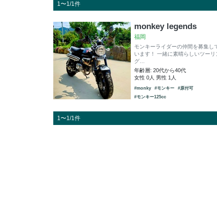
1〜1/1件
monkey legends
福岡
モンキーライダーの仲間を募集し
います！ 一緒に素晴らしいツーリ
グ…
年齢層: 20代から40代
女性 0人 男性 1人
#monky
#モンキー
#原付可
#モンキー125cc
1〜1/1件