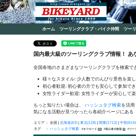
ホーム
ツーリングクラブ・バイク仲間
ツー
国内最大級のツーリングクラブ情報！ あ
全国各地のさまざまなツーリングクラブを検索で
様々なスタイル: 少人数でのんびり景色を楽
初心者歓迎: 初心者の方でも安心して参加で
女性ライダー歓迎: 女性ライダーが安心して
もっと知りたい場合は、
ハッシュタグ検索
を活用
気になる活動が見つかったら各紹介ページにある
エリア
： 全国 |
北海道(63)
|
東北(128)
|
関東(1713)
|
中部(614)
タグ
：
ハッシュタグ検索
#オフロード
#初心者大歓迎
#ツー
10
5