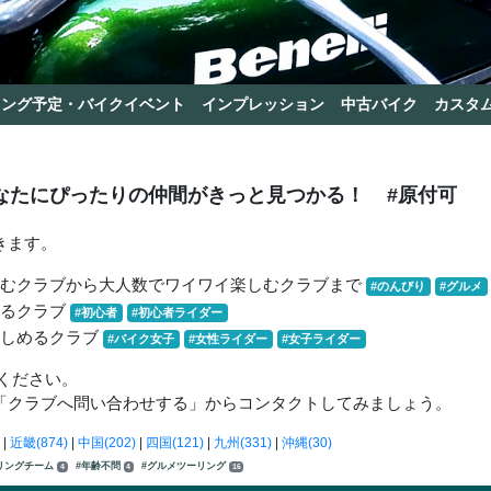
リング予定・バイクイベント
インプレッション
中古バイク
カスタ
なたにぴったりの仲間がきっと見つかる！
#原付可
きます。
しむクラブから大人数でワイワイ楽しむクラブまで
#のんびり
#グルメ
きるクラブ
#初心者
#初心者ライダー
楽しめるクラブ
#バイク女子
#女性ライダー
#女子ライダー
ください。
「クラブへ問い合わせする」からコンタクトしてみましょう。
|
近畿(874)
|
中国(202)
|
四国(121)
|
九州(331)
|
沖縄(30)
リングチーム
#年齢不問
#グルメツーリング
4
4
16