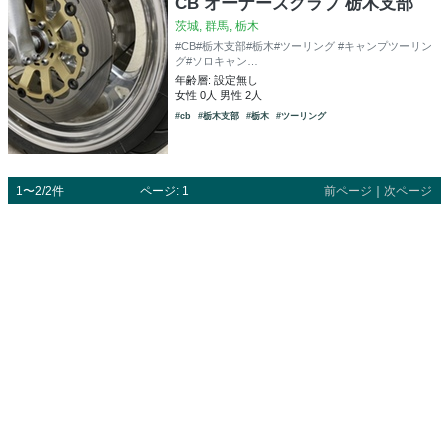
CB オーナーズクラブ 栃木支部
茨城, 群馬, 栃木
#CB#栃木支部#栃木#ツーリング #キャンプツーリン
グ#ソロキャン…
年齢層: 設定無し
女性 0人 男性 2人
#cb
#栃木支部
#栃木
#ツーリング
1〜2/2件
ページ: 1
前ページ
｜
次ページ