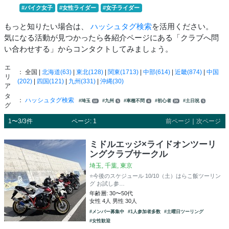
#バイク女子
#女性ライダー
#女子ライダー
もっと知りたい場合は、
ハッシュタグ検索
を活用ください。
気になる活動が見つかったら各紹介ページにある「クラブへ問
い合わせする」からコンタクトしてみましょう。
エ
： 全国 |
北海道(63)
|
東北(128)
|
関東(1713)
|
中部(614)
|
近畿(874)
|
中国
リ
(202)
|
四国(121)
|
九州(331)
|
沖縄(30)
ア
タ
：
ハッシュタグ検索
#埼玉
#九州
#車種不問
#初心者
#土日祝
10
5
4
39
5
グ
1〜3/3件
ページ: 1
前ページ
｜
次ページ
ミドルエッジ×ライドオンツーリ
ングクラブサークル
埼玉, 千葉, 東京
⭐️今後のスケジュール 10/10（土）はらこ飯ツーリン
グ お試し参…
年齢層: 30〜50代
女性 4人 男性 30人
#メンバー募集中
#1人参加者多数
#土曜日ツーリング
#女性歓迎