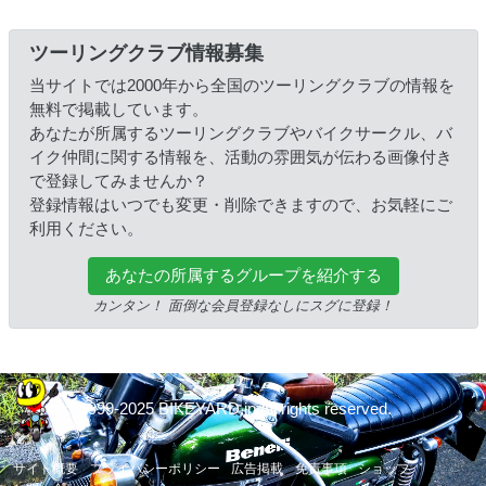
ツーリングクラブ情報募集
当サイトでは2000年から全国のツーリングクラブの情報を
無料で掲載しています。
あなたが所属するツーリングクラブやバイクサークル、バ
イク仲間に関する情報を、活動の雰囲気が伝わる画像付き
で登録してみませんか？
登録情報はいつでも変更・削除できますので、お気軽にご
利用ください。
あなたの所属するグループを紹介する
カンタン！ 面倒な会員登録なしにスグに登録！
© 1999-2025 BIKEYARD.jp All rights reserved.
サイト概要
プライバシーポリシー
広告掲載
免責事項
ショップ