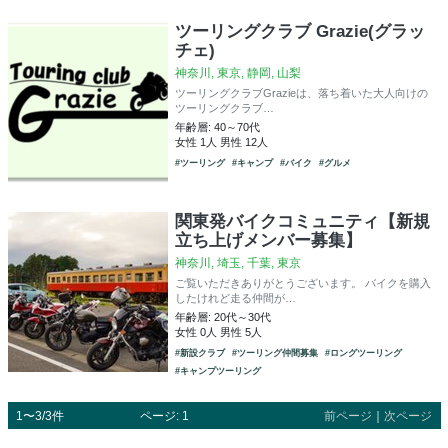
ツーリングクラブ Grazie(グラッ
チェ)
神奈川, 東京, 静岡, 山梨
ツーリングクラブGrazieは、落ち着いた大人向けの
ツーリングクラブ…
年齢層: 40～70代
女性 1人 男性 12人
#ツーリング
#キャンプ
#バイク
#グルメ
関東発バイクコミュニティ【新規
立ち上げメンバー募集】
神奈川, 埼玉, 千葉, 東京
ご覧いただきありがとうございます。 バイクを購入
したけれど走る仲間が…
年齢層: 20代～30代
女性 0人 男性 5人
#新設クラブ
#ツーリング仲間募集
#ロングツーリング
#キャンプツーリング
1〜3/3件
ページ: 1
前ページ
｜
次ページ