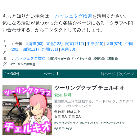
もっと知りたい場合は、
ハッシュタグ検索
を活用ください。
気になる活動が見つかったら各紹介ページにある「クラブへ問
い合わせする」からコンタクトしてみましょう。
エ
： 全国 |
北海道(63)
|
東北(128)
|
関東(1712)
|
中部(615)
|
近畿(874)
|
中国
リ
(202)
|
四国(121)
|
九州(331)
|
沖縄(30)
ア
タ
：
ハッシュタグ検索
#男性ライダー
#ネイキッド
#関東
#三重
4
6
9
7
グ
#ツーリング仲間
9
1〜3/3件
ページ: 1
前ページ
｜
次ページ
ツーリングクラブ チェルキオ
愛知, 静岡
愛知県東三河で活動する、ロードバイク、クロスバ
イク、マウンテンバイク…
年齢層: 16歳以上
女性 0人 男性 2人
#ツーリングクラブ
#ロードバイク
#マウンテンバイク
#クロスバイク