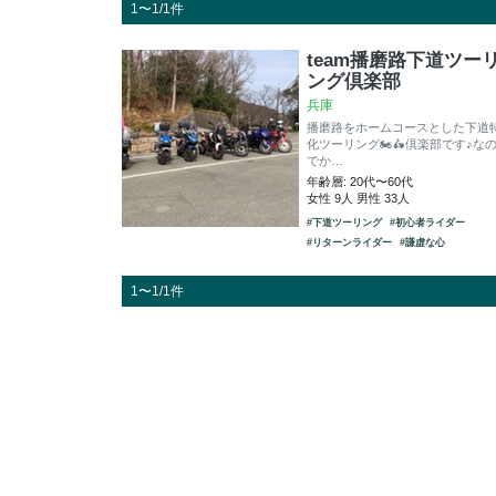
1〜1/1件
team播磨路下道ツー
ング倶楽部
兵庫
播磨路をホームコースとした下道
化ツーリング🏍🛵倶楽部です♪な
でか…
年齢層: 20代〜60代
女性 9人 男性 33人
#下道ツーリング
#初心者ライダー
#リターンライダー
#謙虚な心
1〜1/1件