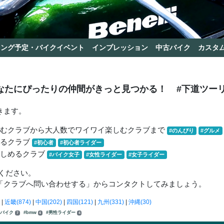
リング予定・バイクイベント
インプレッション
中古バイク
カスタ
なたにぴったりの仲間がきっと見つかる！
#下道ツー
きます。
しむクラブから大人数でワイワイ楽しむクラブまで
#のんびり
#グルメ
きるクラブ
#初心者
#初心者ライダー
楽しめるクラブ
#バイク女子
#女性ライダー
#女子ライダー
ください。
「クラブへ問い合わせする」からコンタクトしてみましょう。
|
近畿(874)
|
中国(202)
|
四国(121)
|
九州(331)
|
沖縄(30)
ンバイク
#bmw
#男性ライダー
7
4
4