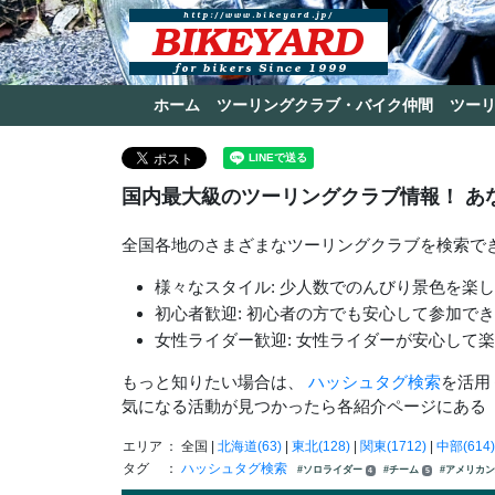
ホーム
ツーリングクラブ・バイク仲間
ツー
国内最大級のツーリングクラブ情報！ あ
全国各地のさまざまなツーリングクラブを検索で
様々なスタイル: 少人数でのんびり景色を楽
初心者歓迎: 初心者の方でも安心して参加で
女性ライダー歓迎: 女性ライダーが安心して
もっと知りたい場合は、
ハッシュタグ検索
を活用
気になる活動が見つかったら各紹介ページにある
エリア
： 全国 |
北海道(63)
|
東北(128)
|
関東(1712)
|
中部(614)
タグ
：
ハッシュタグ検索
#ソロライダー
#チーム
#アメリカ
4
5