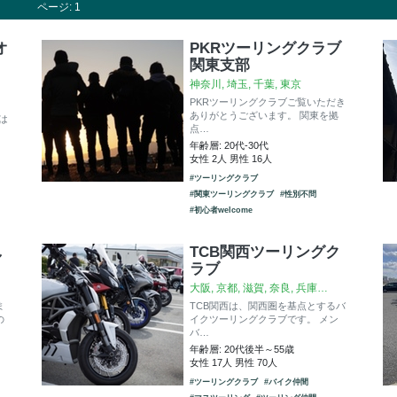
ページ: 1
オ
PKRツーリングクラブ
関東支部
神奈川, 埼玉, 千葉, 東京
PKRツーリングクラブご覧いただき
ありがとうございます。 関東を拠
）は
点…
年齢層: 20代-30代
女性 2人 男性 16人
#ツーリングクラブ
#関東ツーリングクラブ
#性別不問
#初心者welcome
し
TCB関西ツーリングク
ラブ
大阪, 京都, 滋賀, 奈良, 兵庫…
ま
TCB関西は、関西圏を基点とするバ
の
イクツーリングクラブです。 メン
バ…
年齢層: 20代後半～55歳
女性 17人 男性 70人
#ツーリングクラブ
#バイク仲間