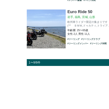
#メンバー募集
#バイク仲間
Euro Ride 50
岩手, 福島, 宮城, 山形
欧州車ライダー限定の集まりです
(^^ゞ ＢＭＷ,ドゥカティ,トライア
年齢層: 25〜65歳
女性 2人 男性 11人
#ツーリング
#ツーリングクラブ
#ツーリングメンバー
#ツーリング仲間
1〜9/9件