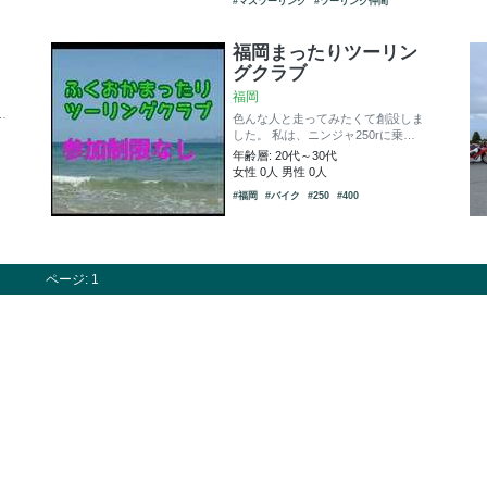
#マスツーリング
#ツーリング仲間
福岡まったりツーリン
グクラブ
福岡
…
色んな人と走ってみたくて創設しま
した。 私は、ニンジャ250rに乗…
年齢層: 20代～30代
女性 0人 男性 0人
#福岡
#バイク
#250
#400
ページ: 1