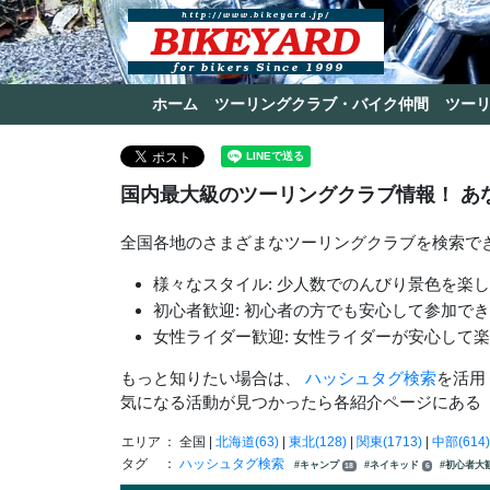
ホーム
ツーリングクラブ・バイク仲間
ツー
国内最大級のツーリングクラブ情報！ あ
全国各地のさまざまなツーリングクラブを検索で
様々なスタイル: 少人数でのんびり景色を楽
初心者歓迎: 初心者の方でも安心して参加で
女性ライダー歓迎: 女性ライダーが安心して
もっと知りたい場合は、
ハッシュタグ検索
を活用
気になる活動が見つかったら各紹介ページにある
エリア
： 全国 |
北海道(63)
|
東北(128)
|
関東(1713)
|
中部(614)
タグ
：
ハッシュタグ検索
#キャンプ
#ネイキッド
#初心者大
18
6