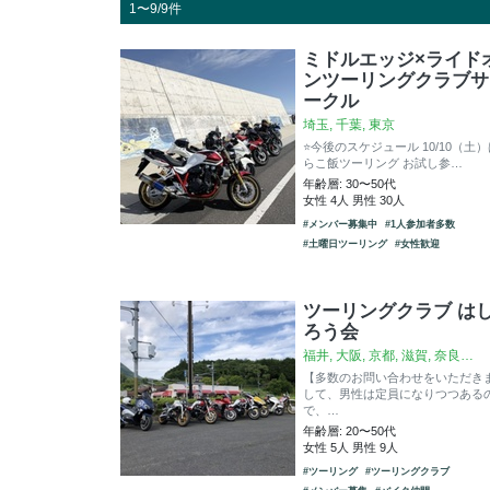
1〜9/9件
ミドルエッジ×ライド
ンツーリングクラブサ
ークル
埼玉, 千葉, 東京
⭐️今後のスケジュール 10/10（土
らこ飯ツーリング お試し参…
年齢層: 30〜50代
女性 4人 男性 30人
#メンバー募集中
#1人参加者多数
#土曜日ツーリング
#女性歓迎
ツーリングクラブ は
ろう会
福井, 大阪, 京都, 滋賀, 奈良…
【多数のお問い合わせをいただき
して、男性は定員になりつつある
で、…
年齢層: 20〜50代
女性 5人 男性 9人
#ツーリング
#ツーリングクラブ