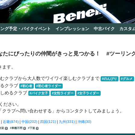
リング予定・バイクイベント
インプレッション
中古バイク
カスタ
なたにぴったりの仲間がきっと見つかる！
#ツーリン
きます。
しむクラブから大人数でワイワイ楽しむクラブまで
#のんびり
#グルメ
きるクラブ
#初心者
#初心者ライダー
楽しめるクラブ
#バイク女子
#女性ライダー
#女子ライダー
ください。
「クラブへ問い合わせする」からコンタクトしてみましょう。
|
近畿(874)
|
中国(202)
|
四国(121)
|
九州(331)
|
沖縄(30)
歓迎
#車種不問
#下道
5
4
5