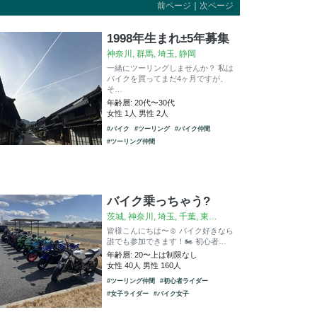
前ページ
｜
次ページ
1998年生まれ±5年募集
神奈川, 群馬, 埼玉, 静岡
一緒にツーリングしませんか？ 私は
バイクを買ってまだ4ヶ月ですが、
そ…
年齢層: 20代〜30代
女性 1人 男性 2人
#バイク
#ツーリング
#バイク仲間
#ツーリング仲間
バイク乗っちゃう?
茨城, 神奈川, 埼玉, 千葉, 東…
皆様こんにちは〜☺️ バイク好きなら
誰でも参加できます！🏍️ 初心者…
年齢層: 20〜上は制限なし
女性 40人 男性 160人
#ツーリング仲間
#初心者ライダー
#女子ライダー
#バイク女子