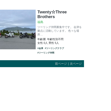
Twenty☆Three
Brothers
福島
ツーリング仲間募集中です。 会津を
拠点に活動しています。 色々な場
所…
年齢層: 年齢性別不問
女性 0人 男性 5人
#会津
#ツーリングクラブ
#ツーリング仲間
前ページ
｜
次ページ