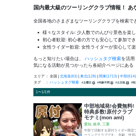
国内最大級のツーリングクラブ情報！ あ
全国各地のさまざまなツーリングクラブを検索で
様々なスタイル: 少人数でのんびり景色を楽
初心者歓迎: 初心者の方でも安心して参加で
女性ライダー歓迎: 女性ライダーが安心して
もっと知りたい場合は、
ハッシュタグ検索
を活用
気になる活動が見つかったら各紹介ページにある
エリア
： 全国 |
北海道(63)
|
東北(128)
|
関東(1713)
|
中部(614)
タグ
：
ハッシュタグ検索
#土曜日
#年齢不問
#土日祝
#
4
4
5
1〜1/1件
中部地域発!会費無料!
特典多数!原付クラブ
モナミ(mon ami)
愛知, 岐阜, 三重
中部で活動する原付ライダー限定
ーリングクラブです。 年齢、性別