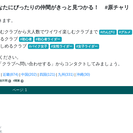
なたにぴったりの仲間がきっと見つかる！
#原チャリ
きます。
しむクラブから大人数でワイワイ楽しむクラブまで
#のんびり
#グルメ
きるクラブ
#初心者
#初心者ライダー
楽しめるクラブ
#バイク女子
#女性ライダー
#女子ライダー
ください。
「クラブへ問い合わせする」からコンタクトしてみましょう。
|
近畿(874)
|
中国(202)
|
四国(121)
|
九州(331)
|
沖縄(30)
性別不問
#関東
5
9
ページ: 1
ツ
不