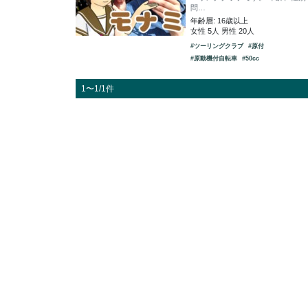
問…
年齢層: 16歳以上
女性 5人 男性 20人
#ツーリングクラブ
#原付
#原動機付自転車
#50cc
1〜1/1件