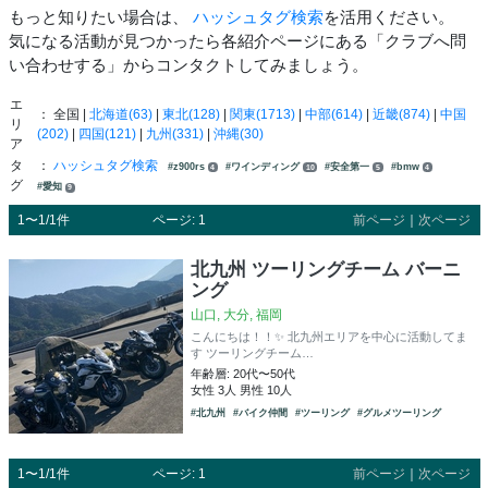
もっと知りたい場合は、
ハッシュタグ検索
を活用ください。
気になる活動が見つかったら各紹介ページにある「クラブへ問
い合わせする」からコンタクトしてみましょう。
エ
： 全国 |
北海道(63)
|
東北(128)
|
関東(1713)
|
中部(614)
|
近畿(874)
|
中国
リ
(202)
|
四国(121)
|
九州(331)
|
沖縄(30)
ア
タ
：
ハッシュタグ検索
#z900rs
#ワインディング
#安全第一
#bmw
4
10
5
4
グ
#愛知
9
1〜1/1件
ページ: 1
前ページ
｜
次ページ
北九州 ツーリングチーム バーニ
ング
山口, 大分, 福岡
こんにちは！！✨ 北九州エリアを中心に活動してま
す ツーリングチーム…
年齢層: 20代〜50代
女性 3人 男性 10人
#北九州
#バイク仲間
#ツーリング
#グルメツーリング
1〜1/1件
ページ: 1
前ページ
｜
次ページ