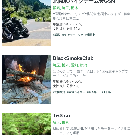
北関東バイクチーム★GSN
群馬, 埼玉, 栃木
#群馬#峠#ツーリング#北関東 北関東のライダー募集
集合場所は主に…
年齢層: 20代〜50代
女性 3人 男性 10人
#群馬
#峠
#ツーリング
#北関東
BlackSmokeClub
埼玉, 栃木, 愛知, 新潟
はじめまして！ 当チームは、月1回程度キャンプツ
ーリングを目的とした…
年齢層: 30代～50代
女性 0人 男性 4人
#女性限定
#女性ライダー
#安全第一
#土日祝
T&S co.
埼玉, 東京
初めまして 現在LINEを活用したモーターサイクルコ
ミュニティを運用…