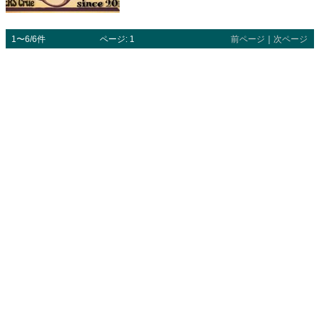
1〜6/6件
ページ: 1
前ページ
｜
次ページ