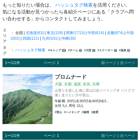
もっと知りたい場合は、
ハッシュタグ検索
を活用ください。
気になる活動が見つかったら各紹介ページにある「クラブへ問
い合わせする」からコンタクトしてみましょう。
エ
： 全国 |
北海道(63)
|
東北(128)
|
関東(1713)
|
中部(614)
|
近畿(874)
|
中国
リ
(202)
|
四国(121)
|
九州(331)
|
沖縄(30)
ア
タ
：
ハッシュタグ検索
#キャンプ
#チーム
#大型
#スクーター
#温泉
18
5
6
7
8
グ
1〜1/1件
ページ: 1
前ページ
｜
次ページ
プロムナード
大阪, 京都, 滋賀, 奈良, 兵庫
山登りを楽しむ為に登山口迄ツーリング🎵 バイクで
速く走りたい方や登山…
年齢層: 20代1名30代5名40代8名5…
女性 5人 男性 10人
#登山
#ハイキング
#秘境
#絶景
1〜1/1件
ページ: 1
前ページ
｜
次ページ