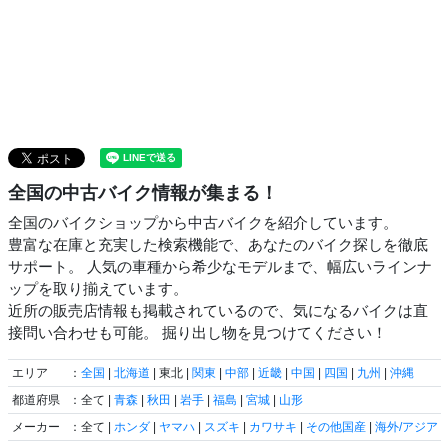
全国の中古バイク情報が集まる！
全国のバイクショップから中古バイクを紹介しています。
豊富な在庫と充実した検索機能で、あなたのバイク探しを徹底
サポート。 人気の車種から希少なモデルまで、幅広いラインナ
ップを取り揃えています。
近所の販売店情報も掲載されているので、気になるバイクは直
接問い合わせも可能。 掘り出し物を見つけてください！
エリア
：
全国
|
北海道
| 東北 |
関東
|
中部
|
近畿
|
中国
|
四国
|
九州
|
沖縄
都道府県
：全て |
青森
|
秋田
|
岩手
|
福島
|
宮城
|
山形
メーカー
：全て |
ホンダ
|
ヤマハ
|
スズキ
|
カワサキ
|
その他国産
|
海外/アジア
|