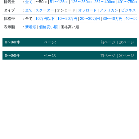
排気量
：
全て
| 〜50cc |
51〜125cc
|
126〜250cc
|
251〜400cc
|
401〜750cc
タイプ
：
全て
|
スクーター
| オンロード |
オフロード
|
アメリカン
|
ビジネス
|
価格帯
：全て |
10万円以下
|
10〜20万円
|
20〜30万円
|
30〜40万円
|
40〜5
表示順
：
新着順
|
価格安い順
| 価格高い順
0〜0/0件
ページ:
前ページ
｜
次ページ
0〜0/0件
ページ:
前ページ
｜
次ページ