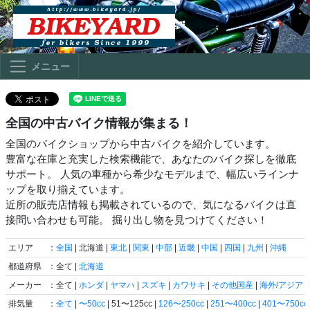
メニュー
全国の中古バイク情報が集まる！
全国のバイクショップから中古バイクを紹介しています。
豊富な在庫と充実した検索機能で、あなたのバイク探しを徹底
サポート。 人気の車種から希少なモデルまで、幅広いラインナ
ップを取り揃えています。
近所の販売店情報も掲載されているので、気になるバイクは直
接問い合わせも可能。 掘り出し物を見つけてください！
エリア
：
全国
| 北海道 |
東北
|
関東
|
中部
|
近畿
|
中国
|
四国
|
九州
|
沖縄
都道府県
：全て |
北海道
メーカー
：全て |
ホンダ
|
ヤマハ
|
スズキ
|
カワサキ
|
その他国産
|
海外/アジア
|
排気量
：
全て
|
〜50cc
| 51〜125cc |
126〜250cc
|
251〜400cc
|
401〜750cc