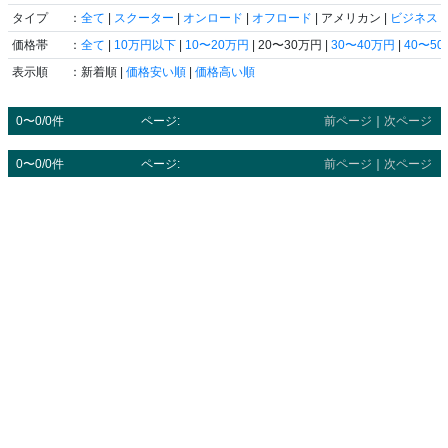
タイプ
：
全て
|
スクーター
|
オンロード
|
オフロード
| アメリカン |
ビジネス
|
価格帯
：
全て
|
10万円以下
|
10〜20万円
| 20〜30万円 |
30〜40万円
|
40〜5
表示順
：新着順 |
価格安い順
|
価格高い順
0〜0/0件
ページ:
前ページ
｜
次ページ
0〜0/0件
ページ:
前ページ
｜
次ページ