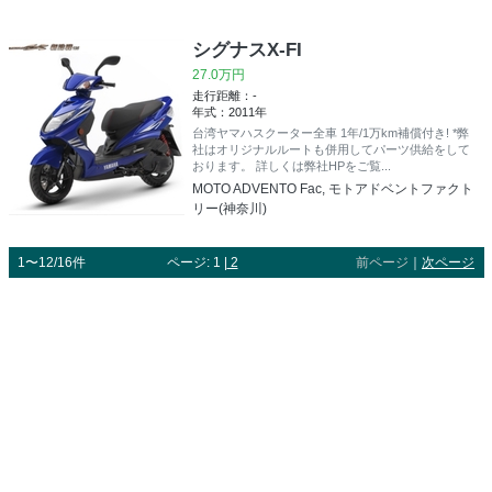
シグナスX-FI
27.0万円
走行距離：-
年式：2011年
台湾ヤマハスクーター全車 1年/1万km補償付き! *弊
社はオリジナルルートも併用してパーツ供給をして
おります。 詳しくは弊社HPをご覧...
MOTO ADVENTO Fac, モトアドベントファクト
リー(神奈川)
1〜12/16件
ページ: 1 |
2
前ページ
｜
次ページ