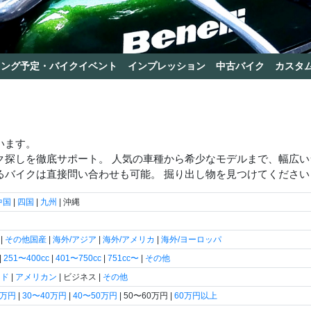
リング予定・バイクイベント
インプレッション
中古バイク
カスタ
います。
ク探しを徹底サポート。 人気の車種から希少なモデルまで、幅広
るバイクは直接問い合わせも可能。 掘り出し物を見つけてください
中国
|
四国
|
九州
| 沖縄
|
その他国産
|
海外/アジア
|
海外/アメリカ
|
海外/ヨーロッパ
|
251〜400cc
|
401〜750cc
|
751cc〜
|
その他
ード
|
アメリカン
| ビジネス |
その他
0万円
|
30〜40万円
|
40〜50万円
| 50〜60万円 |
60万円以上