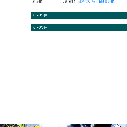
表示順
：新着順 |
価格安い順
|
価格高い順
0〜0/0件
0〜0/0件