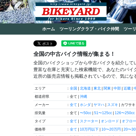
ホーム
ツーリングクラブ・バイク仲間
ツー
全国の中古バイク情報が集まる！
全国のバイクショップから中古バイクを紹介して
豊富な在庫と充実した検索機能で、あなたのバイ
近所の販売店情報も掲載されているので、気にな
エリア
：
全国
|
北海道
|
東北
|
関東
|
中部
|
近畿
|
都道府県
：全て |
沖縄
メーカー
：
全て
|
ホンダ
|
ヤマハ
|
スズキ
| カワサキ 
排気量
：全て |
〜50cc
|
51〜125cc
|
126〜250cc
タイプ
：
全て
|
スクーター
|
オンロード
|
オフロ
価格帯
：
全て
|
10万円以下
|
10〜20万円
|
20〜3