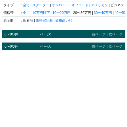
タイプ
：
全て
|
スクーター
|
オンロード
|
オフロード
|
アメリカン
| ビジネス |
価格帯
：
全て
|
10万円以下
|
10〜20万円
| 20〜30万円 |
30〜40万円
|
40〜5
表示順
：新着順 |
価格安い順
|
価格高い順
0〜0/0件
ページ:
前ページ
｜
次ページ
0〜0/0件
ページ:
前ページ
｜
次ページ