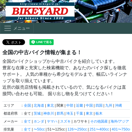
メニュー
全国の中古バイク情報が集まる！
全国のバイクショップから中古バイクを紹介しています。
豊富な在庫と充実した検索機能で、あなたのバイク探しを徹底
サポート。 人気の車種から希少なモデルまで、幅広いラインナ
ップを取り揃えています。
近所の販売店情報も掲載されているので、気になるバイクは直
接問い合わせも可能。 掘り出し物を見つけてください！
エリア
：
全国
|
北海道
|
東北
| 関東 |
中部
|
近畿
|
中国
|
四国
|
九州
|
沖縄
都道府県
：全て |
茨城
|
神奈川
|
群馬
|
埼玉
|
千葉
|
東京
|
栃木
メーカー
：
全て
|
ホンダ
|
ヤマハ
|
スズキ
| カワサキ |
その他国産
|
海外/アジア
|
排気量
：
全て
|
〜50cc
| 51〜125cc |
126〜250cc
|
251〜400cc
|
401〜750cc