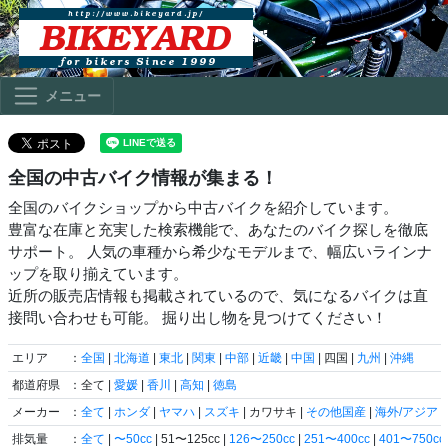
メニュー
全国の中古バイク情報が集まる！
全国のバイクショップから中古バイクを紹介しています。
豊富な在庫と充実した検索機能で、あなたのバイク探しを徹底
サポート。 人気の車種から希少なモデルまで、幅広いラインナ
ップを取り揃えています。
近所の販売店情報も掲載されているので、気になるバイクは直
接問い合わせも可能。 掘り出し物を見つけてください！
エリア
：
全国
|
北海道
|
東北
|
関東
|
中部
|
近畿
|
中国
| 四国 |
九州
|
沖縄
都道府県
：全て |
愛媛
|
香川
|
高知
|
徳島
メーカー
：
全て
|
ホンダ
|
ヤマハ
|
スズキ
| カワサキ |
その他国産
|
海外/アジア
|
排気量
：
全て
|
〜50cc
| 51〜125cc |
126〜250cc
|
251〜400cc
|
401〜750cc