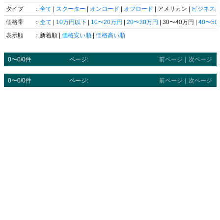
タイプ
：
全て
|
スクーター
|
オンロード
|
オフロード
| アメリカン |
ビジネス
|
価格帯
：
全て
|
10万円以下
|
10〜20万円
|
20〜30万円
| 30〜40万円 |
40〜5
表示順
：新着順 |
価格安い順
|
価格高い順
0〜0/0件
ページ:
前ページ
｜
次ページ
0〜0/0件
ページ:
前ページ
｜
次ページ