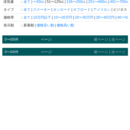
排気量
：
全て
|
〜50cc
| 51〜125cc |
126〜250cc
|
251〜400cc
|
401〜750cc
タイプ
：
全て
|
スクーター
|
オンロード
|
オフロード
|
アメリカン
| ビジネス |
価格帯
：
全て
|
10万円以下
|
10〜20万円
|
20〜30万円
|
30〜40万円
|
40〜5
表示順
：新着順 |
価格安い順
|
価格高い順
0〜0/0件
ページ:
前ページ
｜
次ページ
0〜0/0件
ページ:
前ページ
｜
次ページ