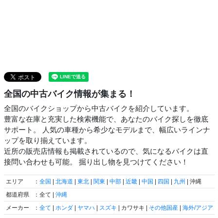
全国の中古バイク情報が集まる！
全国のバイクショップから中古バイクを紹介しています。
豊富な在庫と充実した検索機能で、あなたのバイク探しを徹底
サポート。 人気の車種から希少なモデルまで、幅広いラインナ
ップを取り揃えています。
近所の販売店情報も掲載されているので、気になるバイクは直
接問い合わせも可能。 掘り出し物を見つけてください！
エリア
：
全国
|
北海道
|
東北
|
関東
|
中部
|
近畿
|
中国
|
四国
|
九州
| 沖縄
都道府県
：全て |
沖縄
メーカー
：
全て
|
ホンダ
|
ヤマハ
|
スズキ
| カワサキ |
その他国産
|
海外/アジア
|