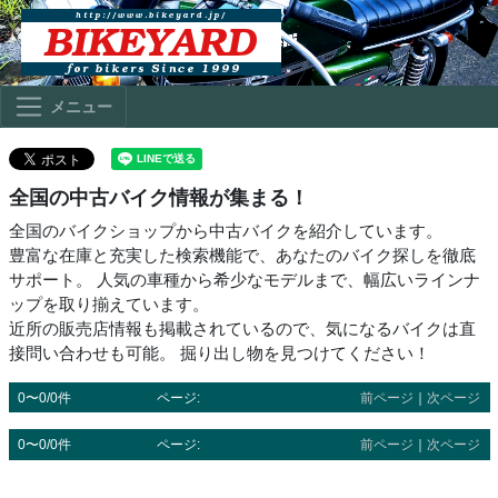
メニュー
全国の中古バイク情報が集まる！
全国のバイクショップから中古バイクを紹介しています。
豊富な在庫と充実した検索機能で、あなたのバイク探しを徹底
サポート。 人気の車種から希少なモデルまで、幅広いラインナ
ップを取り揃えています。
近所の販売店情報も掲載されているので、気になるバイクは直
接問い合わせも可能。 掘り出し物を見つけてください！
0〜0/0件
ページ:
前ページ
｜
次ページ
0〜0/0件
ページ:
前ページ
｜
次ページ