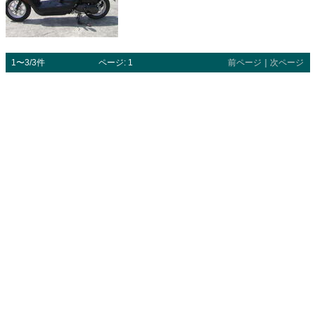
1〜3/3件
ページ: 1
前ページ
｜
次ページ