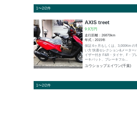
1〜2/2件
AXIS treet
9.9万円
走行距離：26870km
年式：2015年
保証:6ヶ月もしくは、3,000Km の
い方 快適セレクション&メーター
イザー付き F&R・タイヤ、F・ブ
ーキパット、ブレーキフル...
ユウショップエイワン(千葉)
1〜2/2件