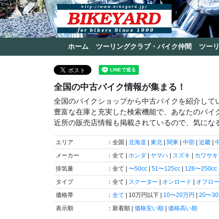
ホーム
ツーリングクラブ・バイク仲間
ツー
全国の中古バイク情報が集まる！
全国のバイクショップから中古バイクを紹介して
豊富な在庫と充実した検索機能で、あなたのバイ
近所の販売店情報も掲載されているので、気にな
エリア
：全国 |
北海道
|
東北
|
関東
|
中部
|
近畿
|
メーカー
：全て |
ホンダ
|
ヤマハ
|
スズキ
|
カワサキ
排気量
：全て |
〜50cc
|
51〜125cc
|
126〜250cc
タイプ
：全て |
スクーター
|
オンロード
|
オフロ
価格帯
：
全て
| 10万円以下 |
10〜20万円
|
20〜3
表示順
：新着順 |
価格安い順
|
価格高い順