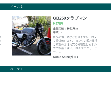
ページ: 1
GB250クラブマン
9.9万円
走行距離：16517km
年式：-
早
多少の傷、錆などありますが、お安
バ
く提供致します。 タンクの凹み修理
レ
ご希望の方はお安く修理致しますの
でご相談下さい。 社外エアクリーナ
ー、...
Noble Shine(東京)
ページ: 1