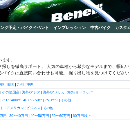
リング予定・バイクイベント
インプレッション
中古バイク
カスタ
います。
ク探しを徹底サポート。 人気の車種から希少なモデルまで、幅広
るバイクは直接問い合わせも可能。 掘り出し物を見つけてください
中国
|
四国
|
九州
|
沖縄
|
その他国産
|
海外/アジア
|
海外/アメリカ
|
海外/ヨーロッパ
|
251〜400cc
|
401〜750cc
|
751cc〜
|
その他
ード
|
アメリカン
|
ビジネス
|
その他
0万円
|
30〜40万円
|
40〜50万円
|
50〜60万円
|
60万円以上