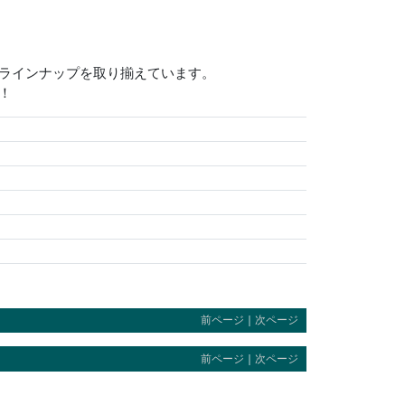
いラインナップを取り揃えています。
！
前ページ
｜
次ページ
前ページ
｜
次ページ