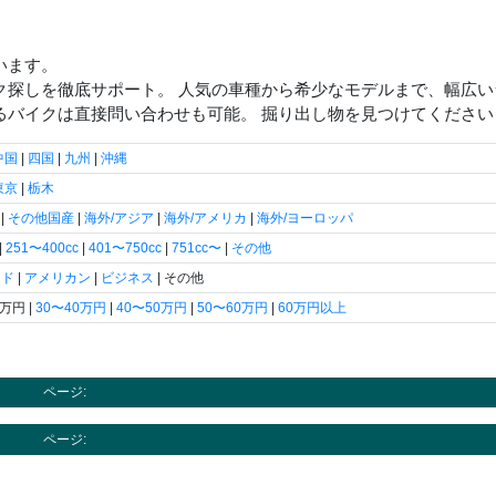
います。
ク探しを徹底サポート。 人気の車種から希少なモデルまで、幅広
るバイクは直接問い合わせも可能。 掘り出し物を見つけてください
中国
|
四国
|
九州
|
沖縄
東京
|
栃木
|
その他国産
|
海外/アジア
|
海外/アメリカ
|
海外/ヨーロッパ
|
251〜400cc
|
401〜750cc
|
751cc〜
|
その他
ード
|
アメリカン
|
ビジネス
| その他
0万円 |
30〜40万円
|
40〜50万円
|
50〜60万円
|
60万円以上
ページ:
ページ: