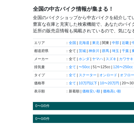
全国の中古バイク情報が集まる！
全国のバイクショップから中古バイクを紹介して
豊富な在庫と充実した検索機能で、あなたのバイ
近所の販売店情報も掲載されているので、気にな
エリア
：
全国
|
北海道
|
東北
| 関東 |
中部
|
近畿
|
都道府県
：全て |
茨城
|
神奈川
|
群馬
|
埼玉
|
千葉
|
メーカー
：全て |
ホンダ
|
ヤマハ
|
スズキ
|
カワサキ
排気量
：
全て
|
〜50cc
| 51〜125cc |
126〜250cc
タイプ
：
全て
|
スクーター
|
オンロード
|
オフロ
価格帯
：
全て
|
10万円以下
|
10〜20万円
| 20〜3
表示順
：新着順 |
価格安い順
|
価格高い順
0〜0/0件
0〜0/0件