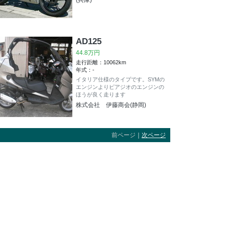
(兵庫)
AD125
44.8万円
走行距離：10062km
年式：-
イタリア仕様のタイプです。SYMの
エンジンよりピアジオのエンジンの
ほうが良く走ります
株式会社 伊藤商会(静岡)
前ページ
｜
次ページ