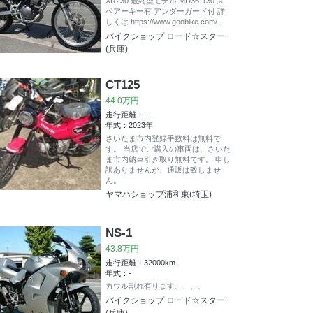
XR230 最終型モデル MD36-130 ス
ペアーキー有 アンダーガード付 詳
しくは https://www.goobike.com/...
バイクショップ ロード☆スター
(兵庫)
CT125
44.0万円
走行距離：-
年式：2023年
さいたま市内登録手数料は無料で
す。 当店でご購入の車両は、さいた
ま市内納車引き取り無料です。 申し
訳ありませんが、通販は致しませ
ん。
ヤマハショップ浦和東(埼玉)
NS-1
43.8万円
走行距離：32000km
年式：-
カウル割れ有ります、、、、
バイクショップ ロード☆スター