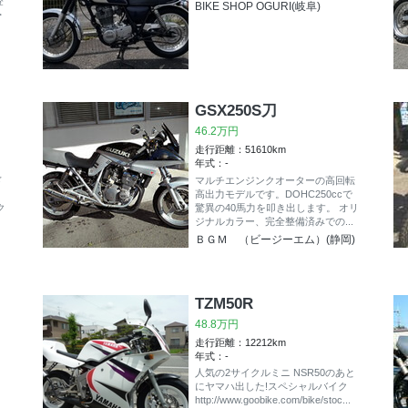
登
BIKE SHOP OGURI(岐阜)
・
GSX250S刀
46.2万円
走行距離：51610km
年式：-
ド
マルチエンジンクオーターの高回転
高出力モデルです。DOHC250ccで
ク
驚異の40馬力を叩き出します。 オリ
ジナルカラー、完全整備済みでの...
ＢＧＭ （ビージーエム）(静岡)
TZM50R
48.8万円
走行距離：12212km
年式：-
人気の2サイクルミニ NSR50のあと
にヤマハ出した!スペシャルバイク
http://www.goobike.com/bike/stoc...