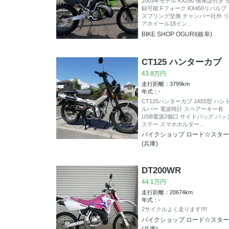
2003年モデル KX250 廃車証付き 
録可能 Fフォーク KX450リバルブ
スプリング交換 チャンバー社外 リ
アホイール18イン...
BIKE SHOP OGURI(岐阜)
CT125 ハンターカブ
43.8万円
走行距離：3799km
年式：-
CT125ハンターカブ JA55型 ハン
ルバー 電波時計 スペアーキー有
USB電源2個口 サイドバッグ バッ
ステー スマホホルダー...
バイクショップ ロード☆スター
(兵庫)
DT200WR
44.1万円
走行距離：20674km
年式：-
2サイクルよく走ります!!!!
バイクショップ ロード☆スター