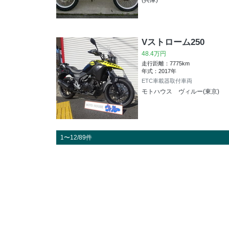
(兵庫)
Vストローム250
48.4万円
走行距離：7775km
年式：2017年
ETC車載器取付車両
モトハウス ヴィルー(東京)
1〜12/89件