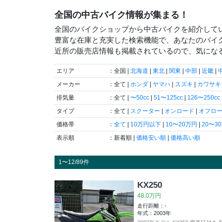
全国の中古バイク情報が集まる！
全国のバイクショップから中古バイクを紹介して
豊富な在庫と充実した検索機能で、あなたのバイ
近所の販売店情報も掲載されているので、気にな
エリア
：全国 |
北海道
|
東北
|
関東
|
中部
|
近畿
|
メーカー
：全て |
ホンダ
|
ヤマハ
|
スズキ
|
カワサキ
排気量
：全て |
〜50cc
|
51〜125cc
|
126〜250cc
タイプ
：全て |
スクーター
|
オンロード
|
オフロ
価格帯
：
全て
|
10万円以下
|
10〜20万円
|
20〜3
表示順
：新着順 |
価格安い順
|
価格高い順
1〜12/89件
KX250
48.0万円
走行距離：-
年式：2003年