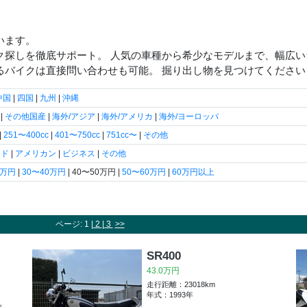
います。
ク探しを徹底サポート。 人気の車種から希少なモデルまで、幅広
るバイクは直接問い合わせも可能。 掘り出し物を見つけてください
中国
|
四国
|
九州
|
沖縄
|
その他国産
|
海外/アジア
|
海外/アメリカ
|
海外/ヨーロッパ
|
251〜400cc
|
401〜750cc
|
751cc〜
|
その他
ード
|
アメリカン
|
ビジネス
|
その他
0万円
|
30〜40万円
| 40〜50万円 |
50〜60万円
|
60万円以上
ページ: 1 |
2
|
3
>>
SR400
43.0万円
走行距離：23018km
年式：1993年