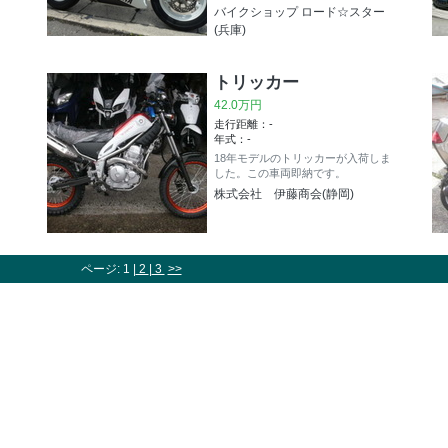
バイクショップ ロード☆スター
(兵庫)
トリッカー
42.0万円
走行距離：-
年式：-
18年モデルのトリッカーが入荷しま
した。この車両即納です。
株式会社 伊藤商会(静岡)
ページ: 1 |
2
|
3
>>