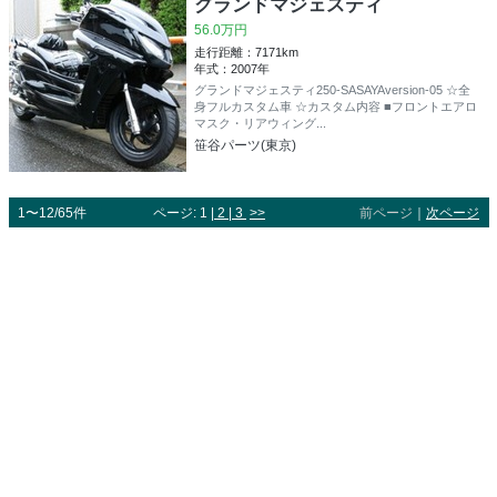
グランドマジェスティ
56.0万円
走行距離：7171km
年式：2007年
グランドマジェスティ250-SASAYAversion-05 ☆全
身フルカスタム車 ☆カスタム内容 ■フロントエアロ
マスク・リアウィング...
笹谷パーツ(東京)
1〜12/65件
ページ: 1 |
2
|
3
>>
前ページ
｜
次ページ