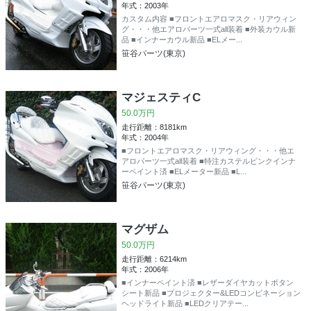
年式：2003年
カスタム内容 ■フロントエアロマスク・リアウィン
グ・・・他エアロパーツ一式all装着 ■外装カウル新
品 ■インナーカウル新品 ■ELメー...
笹谷パーツ(東京)
マジェスティC
50.0万円
走行距離：8181km
年式：2004年
■フロントエアロマスク・リアウィング・・・他エ
アロパーツ一式all装着 ■特注カステルピンクインナ
ーペイント済 ■ELメーター新品 ■L...
笹谷パーツ(東京)
マグザム
50.0万円
走行距離：6214km
年式：2006年
■インナーペイント済 ■レザーダイヤカットボタン
シート新品 ■プロジェクター&LEDコンビネーション
ヘッドライト新品 ■LEDクリアテー...