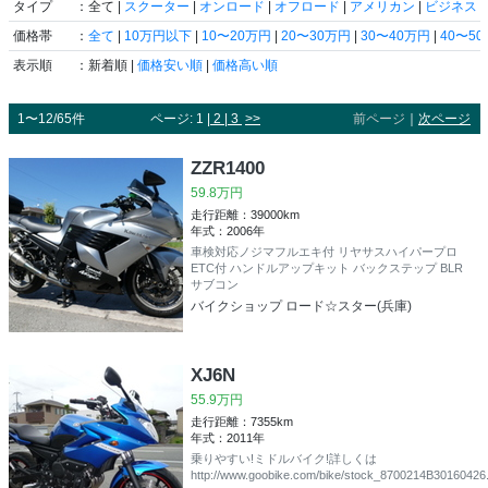
タイプ
：全て |
スクーター
|
オンロード
|
オフロード
|
アメリカン
|
ビジネス
|
価格帯
：
全て
|
10万円以下
|
10〜20万円
|
20〜30万円
|
30〜40万円
|
40〜5
表示順
：新着順 |
価格安い順
|
価格高い順
1〜12/65件
ページ: 1 |
2
|
3
>>
前ページ
｜
次ページ
ZZR1400
59.8万円
走行距離：39000km
年式：2006年
車検対応ノジマフルエキ付 リヤサスハイパープロ
ETC付 ハンドルアップキット バックステップ BLR
サブコン
バイクショップ ロード☆スター(兵庫)
XJ6N
55.9万円
走行距離：7355km
年式：2011年
乗りやすい!ミドルバイク!詳しくは
http://www.goobike.com/bike/stock_8700214B30160426.