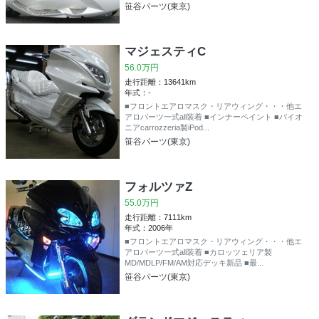
笹谷パーツ(東京)
マジェスティC
56.0万円
走行距離：13641km
年式：-
■フロントエアロマスク・リアウィング・・・他エ
アロパーツ一式all装着 ■インナーペイント ■パイオ
ニアcarrozzeria製iPod...
笹谷パーツ(東京)
フォルツァZ
55.0万円
走行距離：7111km
年式：2006年
■フロントエアロマスク・リアウィング・・・他エ
アロパーツ一式all装着 ■カロッツェリア製
MD/MDLP/FM/AM対応デッキ新品 ■最...
笹谷パーツ(東京)