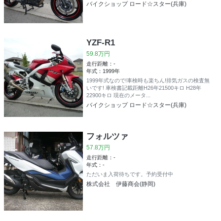
バイクショップ ロード☆スター(兵庫)
YZF-R1
59.8万円
走行距離：-
年式：1999年
1999年式なので!車検時も楽ちん!排気ガスの検査無
いです! 車検書記載距離H26年21500キロ H28年
22900キロ 現在のメータ...
バイクショップ ロード☆スター(兵庫)
フォルツァ
57.8万円
走行距離：-
年式：-
ただいま入荷待ちです。予約受付中
株式会社 伊藤商会(静岡)