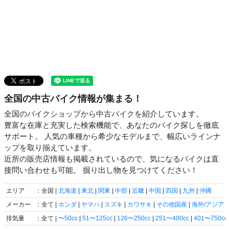
全国の中古バイク情報が集まる！
全国のバイクショップから中古バイクを紹介しています。
豊富な在庫と充実した検索機能で、あなたのバイク探しを徹底
サポート。 人気の車種から希少なモデルまで、幅広いラインナ
ップを取り揃えています。
近所の販売店情報も掲載されているので、気になるバイクは直
接問い合わせも可能。 掘り出し物を見つけてください！
エリア
：全国 |
北海道
|
東北
|
関東
|
中部
|
近畿
|
中国
|
四国
|
九州
|
沖縄
メーカー
：全て |
ホンダ
|
ヤマハ
|
スズキ
|
カワサキ
|
その他国産
|
海外/アジア
|
排気量
：全て |
〜50cc
|
51〜125cc
|
126〜250cc
|
251〜400cc
|
401〜750cc