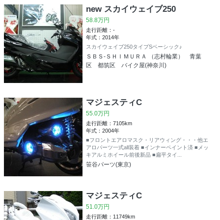
new スカイウェイブ250
58.8万円
走行距離：-
年式：2014年
スカイウェイブ250タイプSベーシック♪
ＳＢＳ-ＳＨＩＭＵＲＡ （志村輪業） 青葉
区 都筑区 バイク屋(神奈川)
マジェスティC
55.0万円
走行距離：7105km
年式：2004年
■フロントエアロマスク・リアウィング・・・他エ
アロパーツ一式all装着 ■インナーペイント済 ■メッ
キアルミホイール前後新品 ■扁平タイ...
笹谷パーツ(東京)
マジェスティC
51.0万円
走行距離：11749km