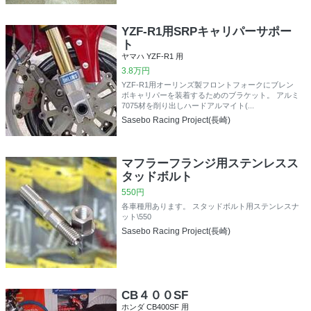
YZF-R1用SRPキャリパーサポー
ト
ヤマハ YZF-R1 用
3.8万円
YZF-R1用オーリンズ製フロントフォークにブレン
ボキャリパーを装着するためのブラケット。 アルミ
7075材を削り出しハードアルマイト(...
Sasebo Racing Project(長崎)
マフラーフランジ用ステンレスス
タッドボルト
550円
各車種用あります。 スタッドボルト用ステンレスナ
ット\550
Sasebo Racing Project(長崎)
CB４００SF
ホンダ CB400SF 用