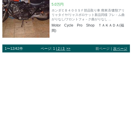
5.0万円
ホンダＣＢ４００ＳＦ部品取り車 廃車済/書類アリ
リャタイヤ/リャスポロケット新品同様 フレ－ム曲
がりなし/フロントフォ－ク曲がりなし ...
Motor Cycle Pro Shop ＴＡＫＡＤＡ(福
岡)
1〜12/42件
ページ: 1 |
2
|
3
>>
前ページ
｜
次ページ