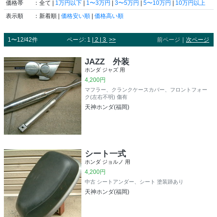
価格帯
：全て |
1万円以下
|
1〜3万円
|
3〜5万円
|
5〜10万円
|
10万円以上
表示順
：新着順 |
価格安い順
|
価格高い順
1〜12/42件
ページ: 1 |
2
|
3
>>
前ページ
｜
次ページ
JAZZ 外装
ホンダ ジャズ 用
4,200円
マフラー、クランクケースカバー、フロントフォー
ク(左右不明) 傷有
天神ホンダ(福岡)
シート一式
ホンダ ジョルノ 用
4,200円
中古 シートアンダー、シート 塗装跡あり
天神ホンダ(福岡)