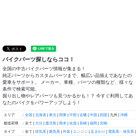
バイクパーツ探しならココ！
全国の中古バイクパーツ情報が集まる！
純正パーツからカスタムパーツまで、幅広い品揃えであなたの
愛車をサポート。 メーカー、車種、パーツの種類など、様々な
条件で検索可能。
掘り出し物やレアパーツも見つかるかも！？ 今すぐ利用してあ
なたのバイクをパワーアップしよう！
エリア
：
全国
|
北海道
|
東北
|
関東
|
中部
|
近畿
|
中国
|
四国
| 九州 |
沖縄
都道府県
：全て |
大分
|
鹿児島
|
熊本
|
佐賀
|
長崎
|
福岡
|
宮崎
タイプ
：全て |
排気系
|
吸気系
|
外装
|
エンジン
|
足まわり
|
電装系・保安系
|