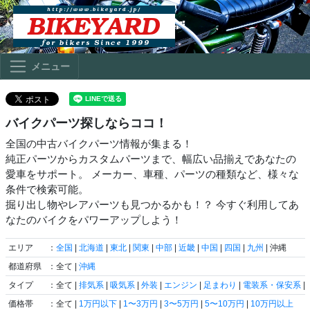
メニュー
バイクパーツ探しならココ！
全国の中古バイクパーツ情報が集まる！
純正パーツからカスタムパーツまで、幅広い品揃えであなたの
愛車をサポート。 メーカー、車種、パーツの種類など、様々な
条件で検索可能。
掘り出し物やレアパーツも見つかるかも！？ 今すぐ利用してあ
なたのバイクをパワーアップしよう！
エリア
：
全国
|
北海道
|
東北
|
関東
|
中部
|
近畿
|
中国
|
四国
|
九州
| 沖縄
都道府県
：全て |
沖縄
タイプ
：全て |
排気系
|
吸気系
|
外装
|
エンジン
|
足まわり
|
電装系・保安系
|
価格帯
：全て |
1万円以下
|
1〜3万円
|
3〜5万円
|
5〜10万円
|
10万円以上