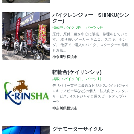
バイクレンジャー SHINKU(シン
クー)
掲載中 バイク 0件、 パーツ 0件
原付、原付二種を中心に販売、修理をしていま
す。 取り扱いメーカー キムコ、スズキ、ホン
ダ。 他店でご購入のバイク、スクーターの修理
もお気...
神奈川県横浜市
軽輪舎(ケイリンシャ)
掲載中 バイク 0件、 パーツ 1件
デリバリー業務に最適なビジネスバイク(ジャイ
ロキャノピー/Xなど)の個人・法人向けレンタル
サービス、4ストジャイロ用スピードアップパ
ーツ...
神奈川県横浜市
グナモーターサイクル