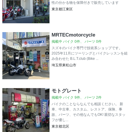
性の分かる物を保障付きで販売しています
東京都江東区
MRTECmotorcycle
掲載中 バイク 0件、 パーツ 0件
スズキのバイク専門で技術系ショップです。
2025年11月にツーリングとバイクレッスンを組
み合わせた B.L.T.club (Bike ...
埼玉県東松山市
モトグレート
掲載中 バイク 9件、 パーツ 2件
バイクのことならなんでも相談ください。 新
車、中古車、カスタム、レストア、保険、事
故、パーツ、その他なんでもOK! 親切なスタッ
フが優し...
東京都北区