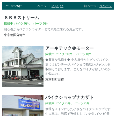
1〜18/225件
ページ: 1 |
2
|
3
>>
前ページ
｜
次ページ
ＳＢＳストリーム
掲載中 バイク 0件、 パーツ 0件
初心者からベテランライダーまで気軽に来れるお店です。
東京都国分寺市
アーキテック＠モーター
掲載中 バイク 50件、 パーツ 0件
◆豊富な品揃え◆ 中古原付からビッグバイク。
更にはビンテージバイクまで幅広いジャンルを
取揃えております。どんなバイクが欲しいのか
お悩みの...
東京都町田市
バイクショップナカザト
掲載中 バイク 0件、 パーツ 0件
修理をメインにした小さなバイクショップです
中古車は、当店で整備をしていた(している)素