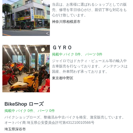
当店は、お客様に選ばれるショップとしての販
売、修理を常日頃心がけ、親切丁寧な対応をも
心がけ致しています。
神奈川県相模原市
ＧＹＲＯ
掲載中 バイク 0件、 パーツ 0件
ジャイロではドカティ・ビューエル等の輸入中
古車販売を行なっております。 メンテナンスは
国産、外車問わず承っております。
東京都中野区
BikeShop ローズ
掲載中 バイク 0件、 パーツ 0件
バイクショップローズ、整備済み中古バイクを格安、激安販売しています。
オートバイ商 埼玉県公安委員会許可第431210010566号
埼玉県深谷市