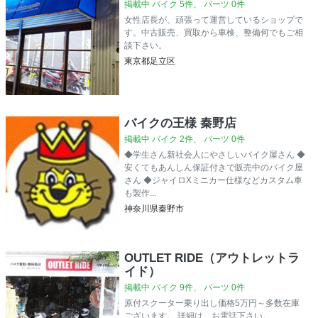
掲載中 バイク 5件、 パーツ 0件
女性店長が、頑張って運営しているショップで
す。中古販売、買取から車検、整備何でもご相
談下さい。
東京都足立区
バイクの王様 秦野店
掲載中 バイク 2件、 パーツ 0件
◆学生さん新社会人にやさしいバイク屋さん ◆
安くてもあんしん保証付きで販売中のバイク屋
さん ◆ジャイロXミニカー仕様などカスタム車
も製作...
神奈川県秦野市
OUTLET RIDE（アウトレットラ
イド）
掲載中 バイク 9件、 パーツ 0件
原付スクーター乗り出し価格5万円～多数在庫
ございます。 詳細は、お電話下さい。