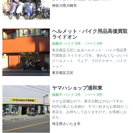
神奈川県川崎市
ヘルメット・バイク用品高価買取
ライドオン
掲載中 バイク 0件、 パーツ 0件
東京都足立区にあるヘルメット・バイク用品専
門買取店 ライドオンです。 使わなくなったバイ
クヘルメット、ウェア、プロテクター、バイク
シュー...
東京都足立区
ヤマハショップ浦和東
掲載中 バイク 1件、 パーツ 0件
小さな店舗なので、展示台数は少ないですが、
60代の私ども夫婦が、ヤマハ好きなお客様の ご
来店を、お待ちしておりますので、お気軽にお
立ち...
埼玉県さいたま市