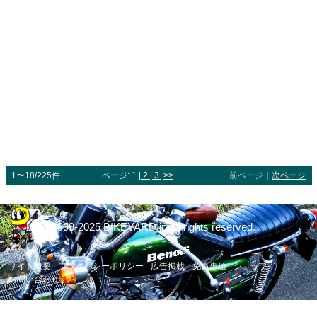
1〜18/225件
ページ: 1 |
2
|
3
>>
前ページ
｜
次ページ
© 1999-2025 BIKEYARD.jp All rights reserved.
サイト概要
プライバシーポリシー
広告掲載
免責事項
ショップ
お問い合わせ