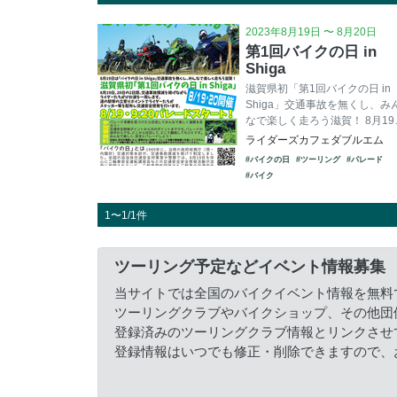
2023年8月19日 〜 8月20日
第1回バイクの日 in
Shiga
滋賀県初「第1回バイクの日 in
Shiga」交通事故を無くし、み
なで楽しく走ろう滋賀！ 8月19
ライダーズカフェダブルエム
#バイクの日
#ツーリング
#パレード
#バイク
1〜1/1件
ツーリング予定などイベント情報募集
当サイトでは全国のバイクイベント情報を無料
ツーリングクラブやバイクショップ、その他団
登録済みのツーリングクラブ情報とリンクさせ
登録情報はいつでも修正・削除できますので、