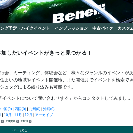
リング予定・バイクイベント
インプレッション
中古バイク
カスタ
参加したいイベントがきっと見つかる！
走行会、ミーティング、体験会など、様々なジャンルのイベントが
お住まいの地域やイベント開催地、また開催月でイベントを検索で
ッシュタグによる絞り込みも可能です。
「イベントについて問い合わせする」からコンタクトしてみましょ
|
中国(0)
|
四国(0)
|
九州(0)
|
沖縄(0)
月
|
10月
|
11月
|
12月
|
アーカイブ
ル
#滋賀県
#九州
1
1
1
ページ: 1