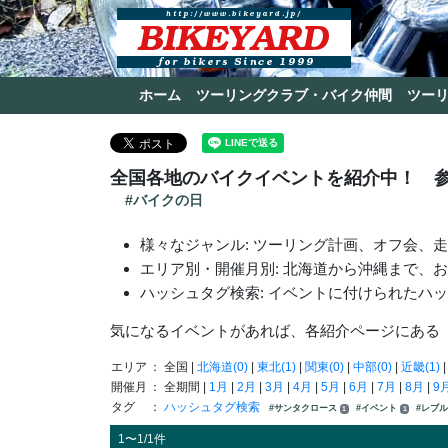
ホーム
ツーリングクラブ・バイク仲間
ツー
全国各地のバイクイベントを紹介中！ 
#バイクの日
様々なジャンル: ツーリング計画、オフ会、
エリア別・開催月別: 北海道から沖縄まで、
ハッシュタグ検索: イベントに付けられたハ
気になるイベントがあれば、各紹介ページにある
エリア
： 全国 |
北海道(0)
|
東北(1)
|
関東(0)
|
中部(0)
|
近畿(1)
開催月
： 全期間 |
1月
|
2月
|
3月
|
4月
|
5月
|
6月
|
7月
|
8月
|
9
タグ
：
ハッシュタグ検索
#サンタクロース
#イベント
#レブ
1
1
1〜1/1件