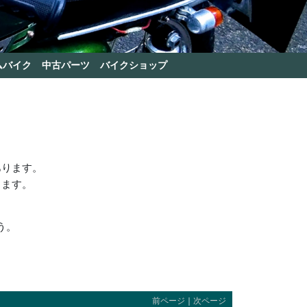
ムバイク
中古パーツ
バイクショップ
あります。
きます。
う。
前ページ
｜
次ページ