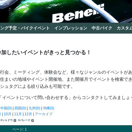
リング予定・バイクイベント
インプレッション
中古バイク
カスタ
参加したいイベントがきっと見つかる！
走行会、ミーティング、体験会など、様々なジャンルのイベントが
お住まいの地域やイベント開催地、また開催月でイベントを検索で
ッシュタグによる絞り込みも可能です。
「イベントについて問い合わせする」からコンタクトしてみましょ
|
中国(0)
|
四国(0)
|
九州(0)
|
沖縄(0)
月
|
10月
|
11月
|
12月
|
アーカイブ
#シャドウ
#パレード
1
5
ページ: 1