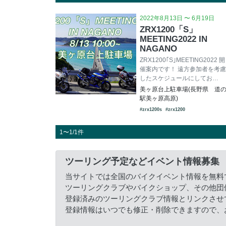
2022年8月13日 〜 6月19日
ZRX1200「S」
MEETING2022 IN
NAGANO
ZRX1200｢S｣MEETING2022 開
催案内です！ 遠方参加者を考慮
したスケジュールにしてお…
美ヶ原台上駐車場(長野県 道
駅美ヶ原高原)
#zrx1200s
#zrx1200
1〜1/1件
ツーリング予定などイベント情報募集
当サイトでは全国のバイクイベント情報を無料
ツーリングクラブやバイクショップ、その他団
登録済みのツーリングクラブ情報とリンクさせ
登録情報はいつでも修正・削除できますので、