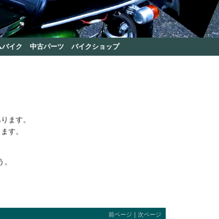
ムバイク
中古パーツ
バイクショップ
あります。
きます。
う。
前ページ
｜
次ページ