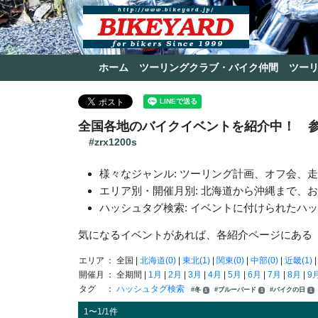
ホーム
ツーリングクラブ・バイク仲間
ツー
全国各地のバイクイベントを紹介中！ 
#zrx1200s
様々なジャンル: ツーリング計画、オフ会、
エリア別・開催月別: 北海道から沖縄まで、
ハッシュタグ検索: イベントに付けられたハ
気になるイベントがあれば、各紹介ページにある
エリア
： 全国 |
北海道(0)
|
東北(1)
|
関東(0)
|
中部(0)
|
近畿(1)
開催月
： 全期間 |
1月
|
2月
|
3月
|
4月
|
5月
|
6月
|
7月
|
8月
|
9
タグ
：
ハッシュタグ検索
#冬
#ブルーバード
#バイクの日
1
1
1
1〜1/1件