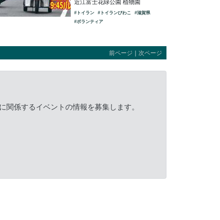
近江富士花緑公園 植物園
#トイラン
#トイランびわこ
#滋賀県
#ボランティア
前ページ
｜
次ページ
に関係するイベントの情報を募集します。