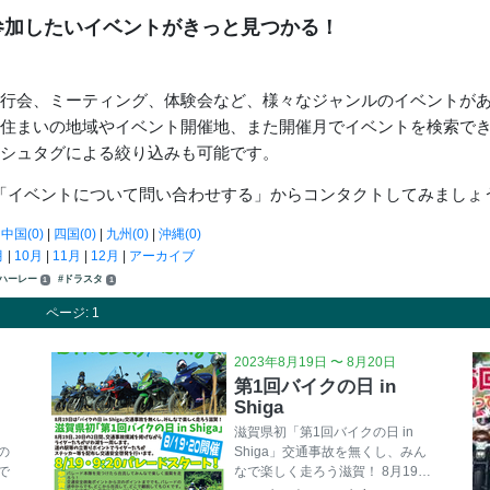
参加したいイベントがきっと見つかる！
走行会、ミーティング、体験会など、様々なジャンルのイベントが
お住まいの地域やイベント開催地、また開催月でイベントを検索で
ッシュタグによる絞り込みも可能です。
「イベントについて問い合わせする」からコンタクトしてみましょ
|
中国(0)
|
四国(0)
|
九州(0)
|
沖縄(0)
月
|
10月
|
11月
|
12月
|
アーカイブ
#ハーレー
#ドラスタ
1
1
ページ: 1
2023年8月19日 〜 8月20日
第1回バイクの日 in
Shiga
滋賀県初「第1回バイクの日 in
の
Shiga」交通事故を無くし、みん
で
なで楽しく走ろう滋賀！ 8月19…