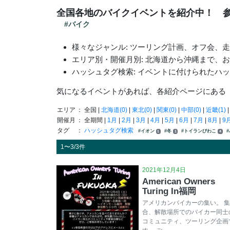
全国各地のバイクイベントを紹介中！ 
#バイク
様々なジャンル: ツーリング計画、オフ会、
エリア別・開催月別: 北海道から沖縄まで、
ハッシュタグ検索: イベントに付けられたハ
気になるイベントがあれば、各紹介ページにある
エリア
： 全国 |
北海道(0)
|
東北(0)
|
関東(0)
|
中部(0)
|
近畿(1)
開催月
： 全期間 |
1月
|
2月
|
3月
|
4月
|
5月
|
6月
|
7月
|
8月
|
9
タグ
：
ハッシュタグ検索
#イオン
#冬
#トイランびわこ
1
1
4
1〜3/3件
2021年12月4日
American Owners
Turing In福岡
アメリカンバイカーの集い。 集
合、解散場所でのバイカー同士
コミュニティ、ツーリング企画