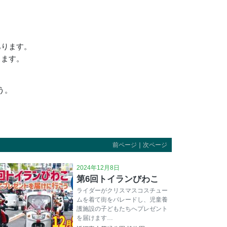
あります。
きます。
う。
前ページ
｜
次ページ
2024年12月8日
第6回トイランびわこ
ライダーがクリスマスコスチュー
ムを着て街をパレードし、児童養
護施設の子どもたちへプレゼント
を届けます…