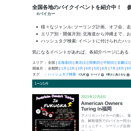
全国各地のバイクイベントを紹介中！ 
#バイカー
様々なジャンル: ツーリング計画、オフ会、
エリア別・開催月別: 北海道から沖縄まで、
ハッシュタグ検索: イベントに付けられたハ
気になるイベントがあれば、各紹介ページにある
エリア
： 全国 |
北海道(0)
|
東北(1)
|
関東(0)
|
中部(0)
|
近畿(1)
開催月
： 全期間 |
1月
|
2月
|
3月
|
4月
|
5月
|
6月
|
7月
|
8月
|
9
タグ
：
ハッシュタグ検索
#九州
#バイク
#寒さに負けるな
1
3
1
1〜1/1件
2021年12月4日
American Owners
Turing In福岡
アメリカンバイカーの集い。 集
合、解散場所でのバイカー同士
コミュニティ、ツーリング企画