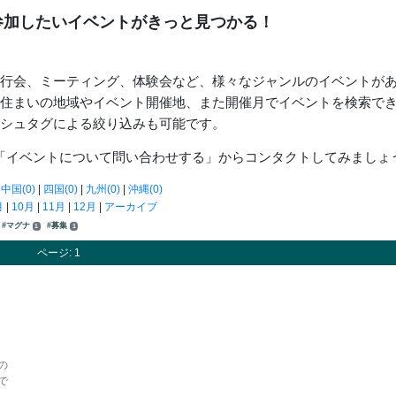
参加したいイベントがきっと見つかる！
走行会、ミーティング、体験会など、様々なジャンルのイベントが
お住まいの地域やイベント開催地、また開催月でイベントを検索で
ッシュタグによる絞り込みも可能です。
「イベントについて問い合わせする」からコンタクトしてみましょ
|
中国(0)
|
四国(0)
|
九州(0)
|
沖縄(0)
月
|
10月
|
11月
|
12月
|
アーカイブ
#マグナ
#募集
1
1
ページ: 1
の
で