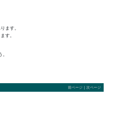
あります。
きます。
う。
前ページ
｜
次ページ