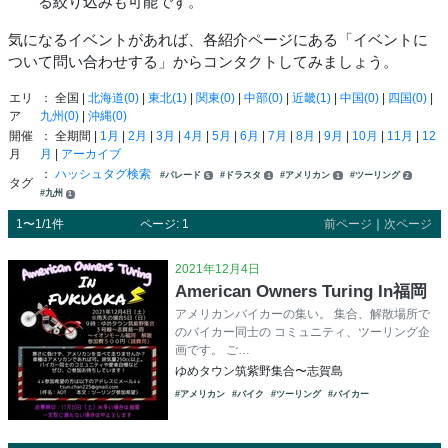
る絞り込みも可能です。
気になるイベントがあれば、各紹介ページにある「イベントに
ついて問い合わせする」からコンタクトしてみましょう。
エリ
： 全国 |
北海道(0)
|
東北(1)
|
関東(0)
|
中部(0)
|
近畿(1)
|
中国(0)
|
四国(0)
|
ア
九州(0)
|
沖縄(0)
開催
： 全期間 |
1月
|
2月
|
3月
|
4月
|
5月
|
6月
|
7月
|
8月
|
9月
|
10月
|
11月
|
12
月
月
|
アーカイブ
：
ハッシュタグ検索
#パレード
#ドラスタ
#アメリカン
#ツーリング
5
1
1
2
タグ
#九州
1
1〜1/1件
ページ: 1
前ページ
｜
次ページ
2021年12月4日
American Owners Turing In福岡
アメリカンバイカーの集い。 集合、解散場所で
のバイカー同士の コミュニティ、ツーリング企
画です。 ご…
ゆめタウン筑紫野集合〜志賀島
#アメリカン
#バイク
#ツーリング
#バイカー