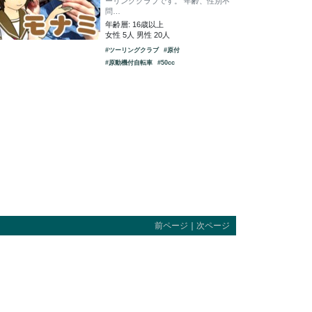
ーリングクラブです。 年齢、性別不
問…
年齢層: 16歳以上
女性 5人 男性 20人
#ツーリングクラブ
#原付
#原動機付自転車
#50cc
前ページ
｜
次ページ