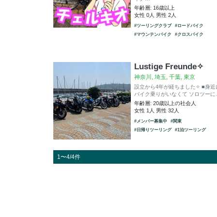
年齢層: 16歳以上
女性 0人 男性 2人
#ツーリングクラブ
#ロードバイク
#マウンテンバイク
#クロスバイク
Lustige Freunde✧
神奈川, 埼玉, 千葉, 東京
設立から4年が経ちました✧ ■身近
バイク乗りがいなくて ソロツーに
年齢層: 20歳以上の社会人
女性 1人 男性 32人
#メンバー募集中
#関東
#日帰りツーリング
#1泊ツーリング
1〜4/4件