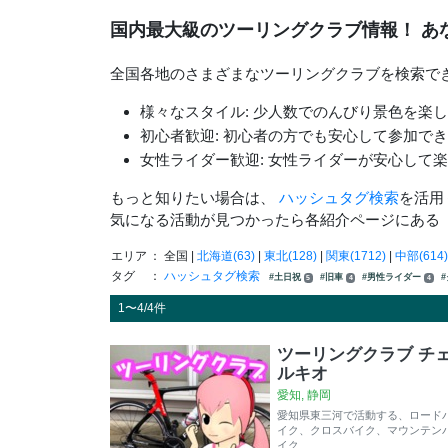
国内最大級のツーリングクラブ情報！ あ
全国各地のさまざまなツーリングクラブを検索で
様々なスタイル: 少人数でのんびり景色を楽
初心者歓迎: 初心者の方でも安心して参加で
女性ライダー歓迎: 女性ライダーが安心して
もっと知りたい場合は、
ハッシュタグ検索
を活用
気になる活動が見つかったら各紹介ページにある
エリア
： 全国 |
北海道(63)
|
東北(128)
|
関東(1712)
|
中部(614)
タグ
：
ハッシュタグ検索
#土日祝
#旧車
#男性ライダー
5
4
4
1〜4/4件
ツーリングクラブ チ
ルキオ
愛知, 静岡
愛知県東三河で活動する、ロード
イク、クロスバイク、マウンテン
イク…