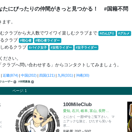
なたにぴったりの仲間がきっと見つかる！
#国籍不問
きます。
しむクラブから大人数でワイワイ楽しむクラブまで
#のんびり
#グルメ
きるクラブ
#初心者
#初心者ライダー
楽しめるクラブ
#バイク女子
#女性ライダー
#女子ライダー
ください。
「クラブへ問い合わせする」からコンタクトしてみましょう。
|
近畿(874)
|
中国(202)
|
四国(121)
|
九州(331)
|
沖縄(30)
#クルーザー
#仲間募集
4
4
ページ: 1
ェ
100MileClub
愛知, 石川, 岐阜, 富山, 長野…
とにかく 一度HPをご覧下さい。 マ
ニアックな旅と、ひたすら笑いを
バ
求…
バ
年齢層: 20代～50代