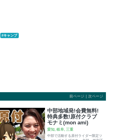
#キャンプ
前ページ
｜
次ページ
中部地域発!会費無料!
特典多数!原付クラブ
モナミ(mon ami)
愛知, 岐阜, 三重
中部で活動する原付ライダー限定ツ