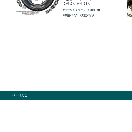
女性 2人 男性 18人
#ツーリングクラブ
#自動二輪
#中型バイク
#大型バイク
に
…
ページ: 1