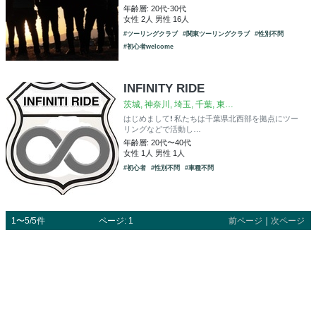
年齢層: 20代-30代
女性 2人 男性 16人
#ツーリングクラブ
#関東ツーリングクラブ
#性別不問
#初心者welcome
INFINITY RIDE
茨城, 神奈川, 埼玉, 千葉, 東…
はじめまして❗️ 私たちは千葉県北西部を拠点にツー
リングなどで活動し…
年齢層: 20代〜40代
女性 1人 男性 1人
#初心者
#性別不問
#車種不問
1〜5/5件
ページ: 1
前ページ
｜
次ページ