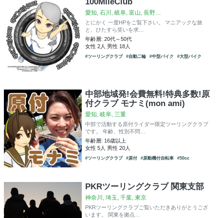
100MileClub
愛知, 石川, 岐阜, 富山, 長野…
とにかく 一度HPをご覧下さい。 マニアックな旅
と、ひたすら笑いを求…
年齢層: 20代～50代
女性 2人 男性 18人
#ツーリングクラブ
#自動二輪
#中型バイク
#大型バイク
中部地域発!会費無料!特典多数!原
付クラブ モナミ(mon ami)
愛知, 岐阜, 三重
中部で活動する原付ライダー限定ツーリングクラブ
です。 年齢、性別不問…
年齢層: 16歳以上
女性 5人 男性 20人
#ツーリングクラブ
#原付
#原動機付自転車
#50cc
PKRツーリングクラブ 関東支部
神奈川, 埼玉, 千葉, 東京
PKRツーリングクラブご覧いただきありがとうござ
います。 関東を拠点…