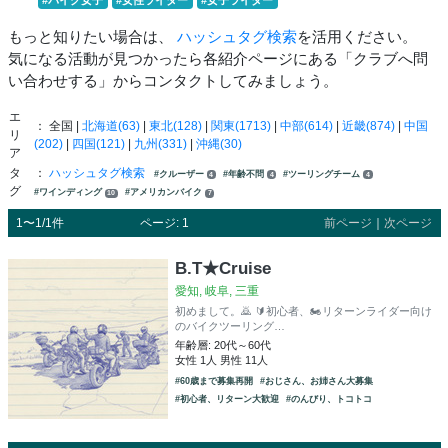
もっと知りたい場合は、
ハッシュタグ検索
を活用ください。
気になる活動が見つかったら各紹介ページにある「クラブへ問
い合わせする」からコンタクトしてみましょう。
エ
： 全国 |
北海道(63)
|
東北(128)
|
関東(1713)
|
中部(614)
|
近畿(874)
|
中国
リ
(202)
|
四国(121)
|
九州(331)
|
沖縄(30)
ア
タ
：
ハッシュタグ検索
#クルーザー
#年齢不問
#ツーリングチーム
4
4
4
グ
#ワインディング
#アメリカンバイク
10
7
1〜1/1件
ページ: 1
前ページ
｜
次ページ
B.T★Cruise
愛知, 岐阜, 三重
初めまして。🙇 🔰初心者、🏍️リターンライダー向け
のバイクツーリング…
年齢層: 20代～60代
女性 1人 男性 11人
#60歳まで募集再開
#おじさん、お姉さん大募集
#初心者、リターン大歓迎
#のんびり、トコトコ