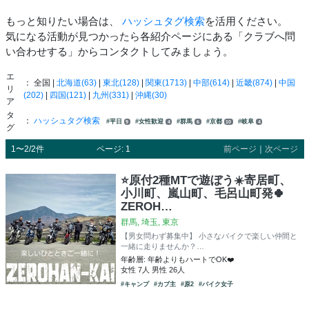
もっと知りたい場合は、
ハッシュタグ検索
を活用ください。
気になる活動が見つかったら各紹介ページにある「クラブへ問
い合わせする」からコンタクトしてみましょう。
エ
： 全国 |
北海道(63)
|
東北(128)
|
関東(1713)
|
中部(614)
|
近畿(874)
|
中国
リ
(202)
|
四国(121)
|
九州(331)
|
沖縄(30)
ア
タ
：
ハッシュタグ検索
#平日
#女性歓迎
#群馬
#京都
#岐阜
9
4
6
10
4
グ
1〜2/2件
ページ: 1
前ページ
｜
次ページ
⭐原付2種MTで遊ぼう☀️寄居町、
小川町、嵐山町、毛呂山町発🍀
ZEROH…
群馬, 埼玉, 東京
【男女問わず募集中】 小さなバイクで楽しい仲間と
一緒に走りませんか？…
年齢層: 年齢よりもハートでOK❤️
女性 7人 男性 26人
#キャンプ
#カブ主
#原2
#バイク女子