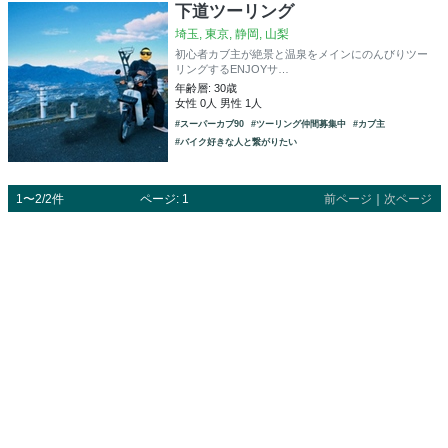
下道ツーリング
埼玉, 東京, 静岡, 山梨
初心者カブ主が絶景と温泉をメインにのんびりツー
リングするENJOYサ…
年齢層: 30歳
女性 0人 男性 1人
#スーパーカブ90
#ツーリング仲間募集中
#カブ主
#バイク好きな人と繋がりたい
1〜2/2件
ページ: 1
前ページ
｜
次ページ