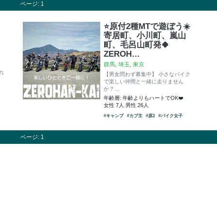
ページ: 1
⭐原付2種MTで遊ぼう☀️
寄居町、小川町、嵐山
町、毛呂山町発🍀
ZEROH…
群馬, 埼玉, 東京
れ
【男女問わず募集中】 小さなバイク
で楽しい仲間と一緒に走りません
か？…
年齢層: 年齢よりもハートでOK❤️
女性 7人 男性 26人
#キャンプ
#カブ主
#原2
#バイク女子
ページ: 1