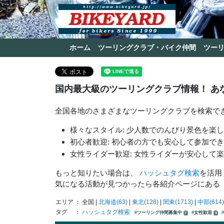
ホーム
ツーリングクラブ・バイク仲間
ツー
国内最大級のツーリングクラブ情報！ あ
全国各地のさまざまなツーリングクラブを検索で
様々なスタイル: 少人数でのんびり景色を楽
初心者歓迎: 初心者の方でも安心して参加で
女性ライダー歓迎: 女性ライダーが安心して
もっと知りたい場合は、
ハッシュタグ検索
を活用
気になる活動が見つかったら各紹介ページにある
エリア
： 全国 |
北海道(63)
|
東北(128)
|
関東(1713)
|
中部(614)
タグ
：
ハッシュタグ検索
#ツーリング仲間募集中
#女性歓迎
7
4