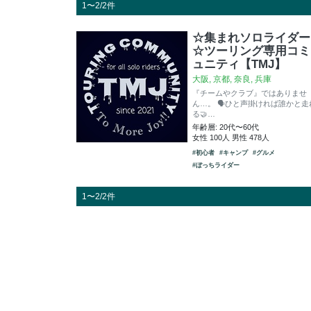
1〜2/2件
☆集まれソロライダー
☆ツーリング専用コミ
ュニティ【TMJ】
大阪, 京都, 奈良, 兵庫
『チームやクラブ』ではありませ
ん…。 🗣ひと声掛ければ誰かと走
る🤝…
年齢層: 20代〜60代
女性 100人 男性 478人
#初心者
#キャンプ
#グルメ
#ぼっちライダー
1〜2/2件